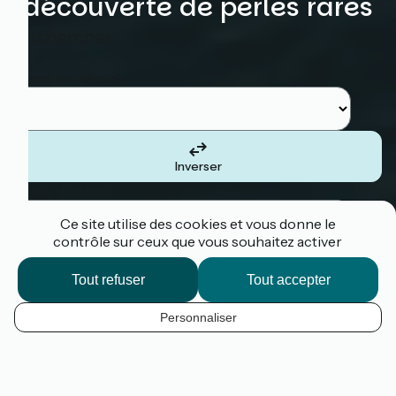
découverte de perles rares
Rechercher
Etape de départ
Inverser
Etape d'arrivée
Ce site utilise des cookies et vous donne le
contrôle sur ceux que vous souhaitez activer
Tout refuser
Tout accepter
Je suis le tracé
Personnaliser
La Vélomaritime
®
,
1 500 km à vélo