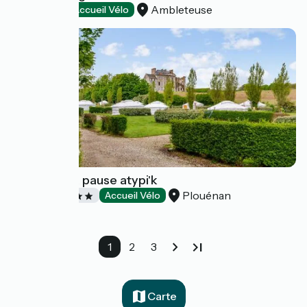
Ambleteuse
Campings
Accueil Vélo
Camping La pause atypi'k
Plouénan
Campings
Accueil Vélo
1
2
3
Carte