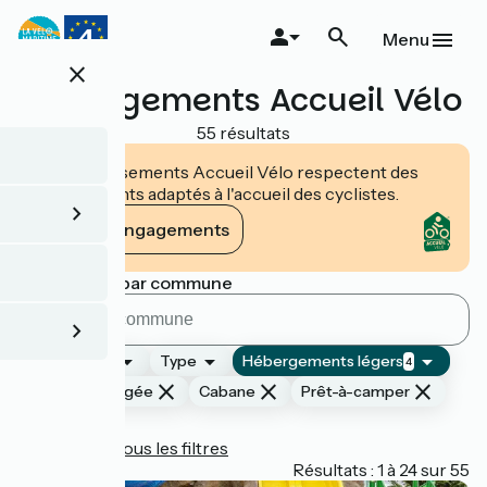
Aller
au
Menu
contenu
close
principal
Hébergements Accueil Vélo
55 résultats
Les établissements Accueil Vélo respectent des
engagements adaptés à l'accueil des cyclistes.
Voir les engagements
Rechercher par commune
Classement
Type
Hébergements légers
4
Tente aménagée
Cabane
Prêt-à-camper
Autre
Réinitialiser tous les filtres
Page 1
Résultats : 1 à 24 sur 55