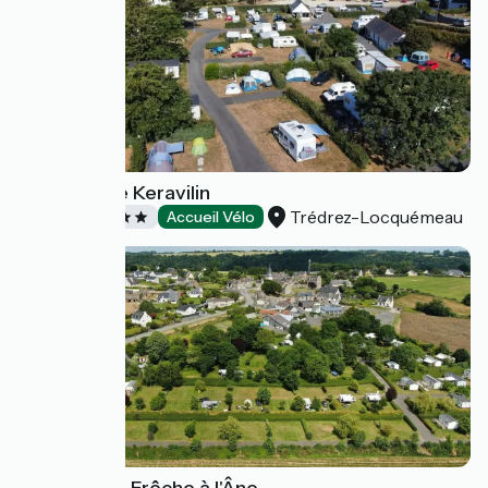
Camping de Keravilin
Trédrez-Locquémeau
Campings
Accueil Vélo
Camping Le Frêche à l'Âne