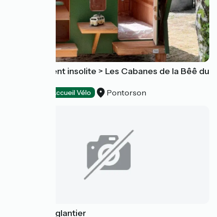
Hébergement insolite > Les Cabanes de la Bêê du
Mont
Pontorson
Campings
Accueil Vélo
Camping l'Eglantier