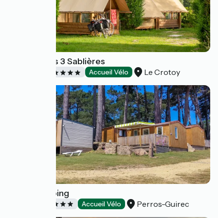
Camping les 3 Sablières
Le Crotoy
Campings
Accueil Vélo
West Camping
Perros-Guirec
Campings
Accueil Vélo