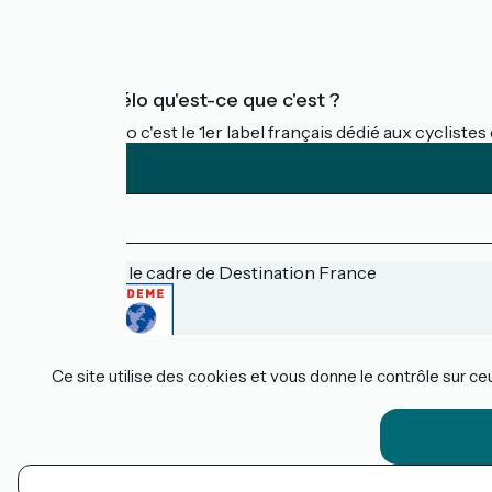
FAQ
Accueil Vélo qu'est-ce que c'est ?
Accueil Vélo c'est le 1er label français dédié aux cycliste
Financé dans le cadre de Destination France
Espace pro / presse
Ce site utilise des cookies et vous donne le contrôle sur c
FAQ
Plan du site
Mentions légales
Contact
Réalisation :
StudioJuillet
et
France Vélo Tourisme