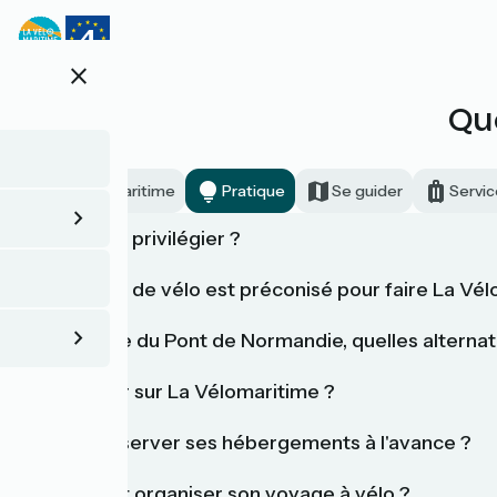
Aller
au
contenu
close
principal
Qu
La Vélomaritime
Pratique
Se guider
Servic
Quel sens privilégier ?
Quel type de vélo est préconisé pour faire La Vél
Traversée du Pont de Normandie, quelles alternat
Où dormir sur La Vélomaritime ?
Faut-il-réserver ses hébergements à l'avance ?
Comment organiser son voyage à vélo ?