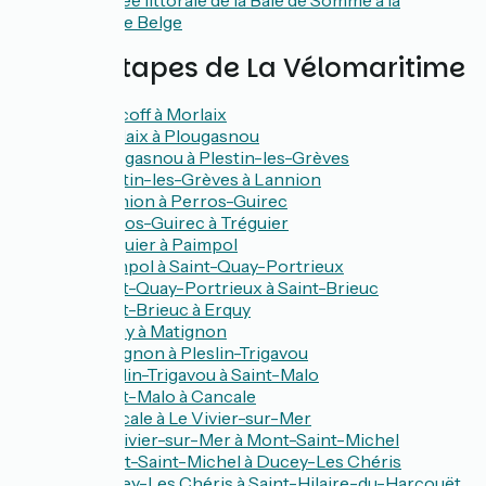
Échappée littorale de la Baie de Somme à la
frontière Belge
Les 52 étapes de La Vélomaritime
De Roscoff à Morlaix
De Morlaix à Plougasnou
De Plougasnou à Plestin-les-Grèves
De Plestin-les-Grèves à Lannion
De Lannion à Perros-Guirec
De Perros-Guirec à Tréguier
De Tréguier à Paimpol
De Paimpol à Saint-Quay-Portrieux
De Saint-Quay-Portrieux à Saint-Brieuc
De Saint-Brieuc à Erquy
De Erquy à Matignon
De Matignon à Pleslin-Trigavou
De Pleslin-Trigavou à Saint-Malo
De Saint-Malo à Cancale
De Cancale à Le Vivier-sur-Mer
De Le Vivier-sur-Mer à Mont-Saint-Michel
De Mont-Saint-Michel à Ducey-Les Chéris
De Ducey-Les Chéris à Saint-Hilaire-du-Harcouët