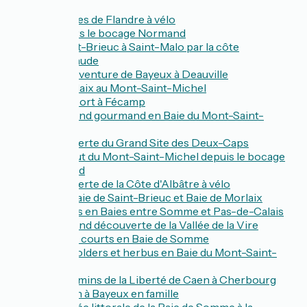
Les dunes de Flandre à vélo
À travers le bocage Normand
De Saint-Brieuc à Saint-Malo par la côte
d'Émeraude
Micro-aventure de Bayeux à Deauville
De Morlaix au Mont-Saint-Michel
Du Tréport à Fécamp
Week-end gourmand en Baie du Mont-Saint-
Michel
Découverte du Grand Site des Deux-Caps
À l'assaut du Mont-Saint-Michel depuis le bocage
normand
Découverte de la Côte d'Albâtre à vélo
Entre Baie de Saint-Brieuc et Baie de Morlaix
De Baies en Baies entre Somme et Pas-de-Calais
Week-end découverte de la Vallée de la Vire
Circuits courts en Baie de Somme
Entre polders et herbus en Baie du Mont-Saint-
Michel
Les chemins de la Liberté de Caen à Cherbourg
De Caen à Bayeux en famille