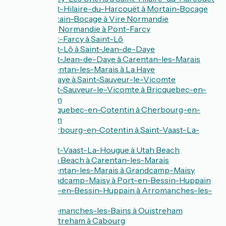
De Saint-Hilaire-du-Harcouët à Mortain-Bocage
De Mortain-Bocage à Vire Normandie
De Vire Normandie à Pont-Farcy
De Pont-Farcy à Saint-Lô
De Saint-Lô à Saint-Jean-de-Daye
De Saint-Jean-de-Daye à Carentan-les-Marais
De Carentan-les-Marais à La Haye
De La Haye à Saint-Sauveur-le-Vicomte
De Saint-Sauveur-le-Vicomte à Bricquebec-en-
Cotentin
De Bricquebec-en-Cotentin à Cherbourg-en-
Cotentin
De Cherbourg-en-Cotentin à Saint-Vaast-La-
Hougue
De Saint-Vaast-La-Hougue à Utah Beach
De Utah Beach à Carentan-les-Marais
De Carentan-les-Marais à Grandcamp-Maisy
De Grandcamp-Maisy à Port-en-Bessin-Huppain
De Port-en-Bessin-Huppain à Arromanches-les-
Bains
De Arromanches-les-Bains à Ouistreham
De Ouistreham à Cabourg