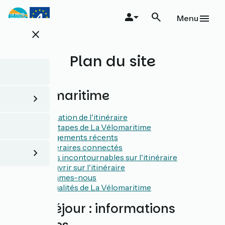
Aller
au
Menu
contenu
close
principal
Plan du site
La Vélomaritime
Présentation de l'itinéraire
Les 52 étapes de La Vélomaritime
Aménagements récents
Les itinéraires connectés
Les sites incontournables sur l'itinéraire
À découvrir sur l'itinéraire
Qui sommes-nous
Les actualités de La Vélomaritime
Avant séjour : informations