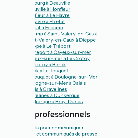
De Cabourg à Deauville
De Deauville à Honfleur
De Honfleur à Le Havre
De Le Havre à Étretat
De Étretat à Fécamp
De Fécamp à Saint-Valery-en-Caux
De Saint-Valery-en-Caux à Dieppe
De Dieppe à Le Tréport
De Le Tréport à Cayeux-sur-mer
De Cayeux-sur-mer à Le Crotoy
De Le Crotoy à Berck
De Berck à Le Touquet
De Le Touquet à Boulogne-sur-Mer
De Boulogne-sur-Mer à Calais
De Calais à Gravelines
De Gravelines à Dunkerque
De Dunkerque à Bray-Dunes
Espace professionnels
Les outils pour communiquer
Dossier et communiqués de presse