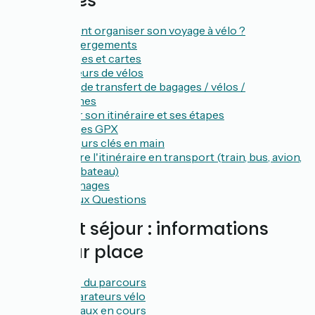
pratiques
Comment organiser son voyage à vélo ?
Les hébergements
Les guides et cartes
Les loueurs de vélos
Service de transfert de bagages / vélos /
personnes
Calculer son itinéraire et ses étapes
Les traces GPX
Les séjours clés en main
Rejoindre l'itinéraire en transport (train, bus, avion,
voiture, bateau)
Témoignages
Foire Aux Questions
Pendant séjour : informations
utiles sur place
Le tracé du parcours
Les réparateurs vélo
Les travaux en cours