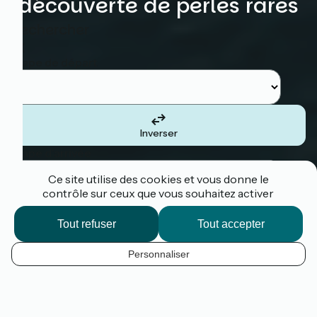
découverte de perles rares
Rechercher
Etape de départ
Inverser
Etape d'arrivée
Ce site utilise des cookies et vous donne le
contrôle sur ceux que vous souhaitez activer
Tout refuser
Tout accepter
Je suis le tracé
Personnaliser
La Vélomaritime
®
,
1 500 km à vélo