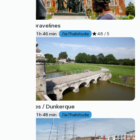
Calais / Gravelines
51
27 km
1 h 46 min
J'ai l'habitude
4.8 / 5
Gravelines / Dunkerque
52
30 km
1 h 48 min
J'ai l'habitude