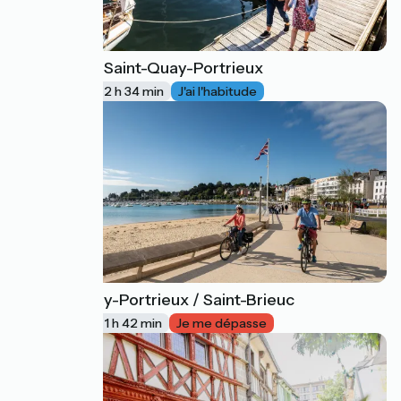
Paimpol / Saint-Quay-Portrieux
8
39 km
2 h 34 min
J'ai l'habitude
Saint-Quay-Portrieux / Saint-Brieuc
9
26 km
1 h 42 min
Je me dépasse