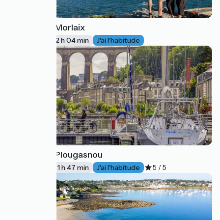
Roscoff / Morlaix
1
31 km
2 h 04 min
J'ai l'habitude
Morlaix / Plougasnou
2
26 km
1 h 47 min
J'ai l'habitude
5 / 5