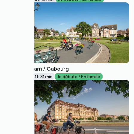
Ouistreham / Cabourg
36
23 km
1 h 31 min
Je débute / En famille