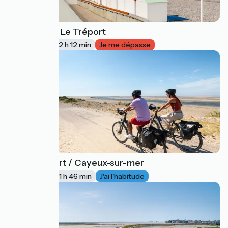
Dieppe / Le Tréport
44
33 km
2 h 12 min
Je me dépasse
Le Tréport / Cayeux-sur-mer
45
23 km
1 h 46 min
J'ai l'habitude