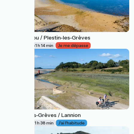
Plougasnou / Plestin-les-Grèves
3
20 km
1 h 14 min
Je me dépasse
Plestin-les-Grèves / Lannion
4
25 km
1 h 38 min
J'ai l'habitude