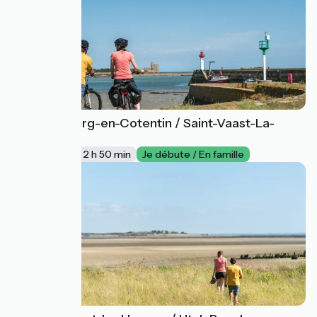
Cherbourg-en-Cotentin / Saint-Vaast-La-
29
Hougue
48 km
2 h 50 min
Je débute / En famille