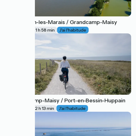
Carentan-les-Marais / Grandcamp-Maisy
32
30 km
1 h 58 min
J'ai l'habitude
Grandcamp-Maisy / Port-en-Bessin-Huppain
33
33 km
2 h 13 min
J'ai l'habitude