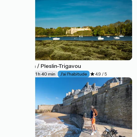
Matignon / Pleslin-Trigavou
12
25 km
1 h 40 min
J'ai l'habitude
4.9 / 5