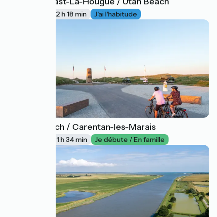
Saint-Vaast-La-Hougue / Utah Beach
30
35 km
2 h 18 min
J'ai l'habitude
Utah Beach / Carentan-les-Marais
31
24 km
1 h 34 min
Je débute / En famille