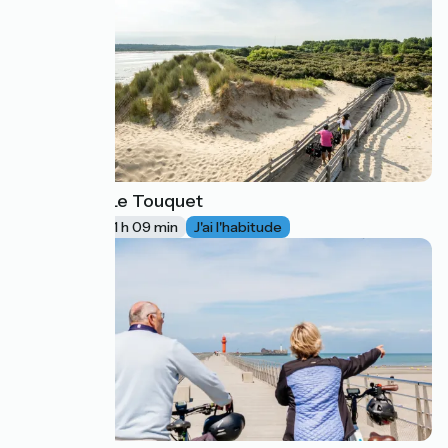
Berck / Le Touquet
48
17 km
1 h 09 min
J'ai l'habitude