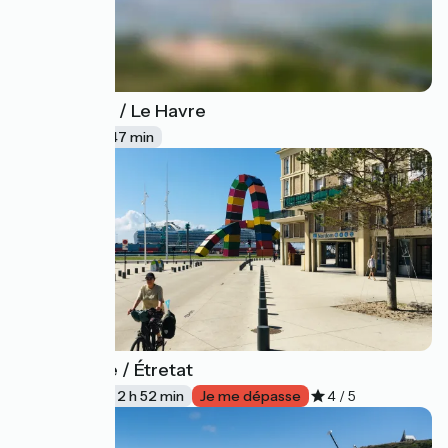
Honfleur / Le Havre
39
11 km
47 min
Le Havre / Étretat
40
42 km
2 h 52 min
Je me dépasse
4 / 5