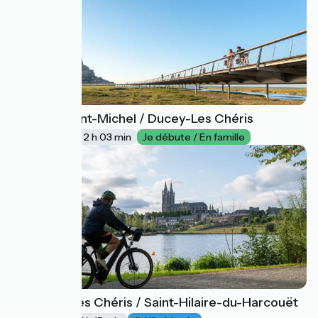
Mont-Saint-Michel / Ducey-Les Chéris
17
22 km
2 h 03 min
Je débute / En famille
Ducey-Les Chéris / Saint-Hilaire-du-Harcouët
18