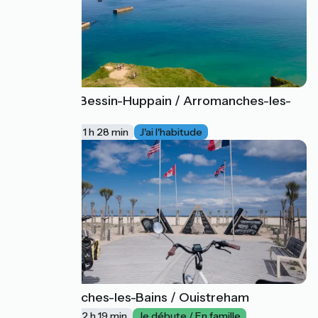
Port-en-Bessin-Huppain / Arromanches-les-
34
Bains
22 km
1 h 28 min
J'ai l'habitude
Arromanches-les-Bains / Ouistreham
35
35 km
2 h 19 min
Je débute / En famille