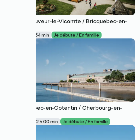
Saint-Sauveur-le-Vicomte / Bricquebec-en-
27
Cotentin
14 km
54 min
Je débute / En famille
Bricquebec-en-Cotentin / Cherbourg-en-
28
Cotentin
35 km
2 h 00 min
Je débute / En famille