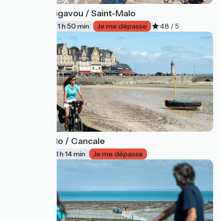
Pleslin-Trigavou / Saint-Malo
13
28 km
1 h 50 min
Je me dépasse
4.8 / 5
Saint-Malo / Cancale
14
18 km
1 h 14 min
Je me dépasse