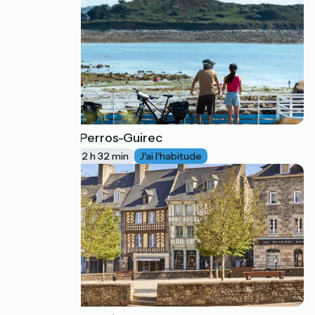
Lannion / Perros-Guirec
5
38 km
2 h 32 min
J'ai l'habitude