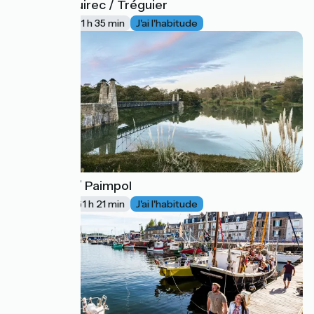
Perros-Guirec / Tréguier
6
23 km
1 h 35 min
J'ai l'habitude
Tréguier / Paimpol
7
20 km
1 h 21 min
J'ai l'habitude