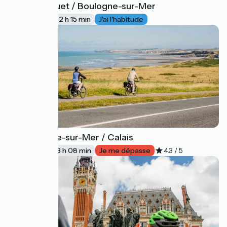
Le Touquet / Boulogne-sur-Mer
49
34 km
2 h 15 min
J'ai l'habitude
Boulogne-sur-Mer / Calais
50
51 km
3 h 08 min
Je me dépasse
4.3 / 5