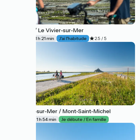
Cancale / Le Vivier-sur-Mer
15
21 km
1 h 21 min
J'ai l'habitude
2.5 / 5
Le Vivier-sur-Mer / Mont-Saint-Michel
16
28 km
1 h 54 min
Je débute / En famille