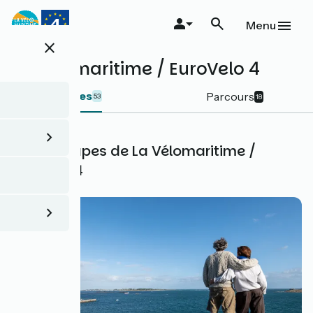
Aller
au
Menu
contenu
close
principal
La Vélomaritime / EuroVelo 4
Etapes
Parcours
53
18
Les 53 étapes de La Vélomaritime /
EuroVelo 4