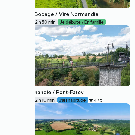
Mortain-Bocage / Vire Normandie
20
43 km
2 h 50 min
Je débute / En famille
Vire Normandie / Pont-Farcy
21
36 km
2 h 10 min
J'ai l'habitude
4 / 5