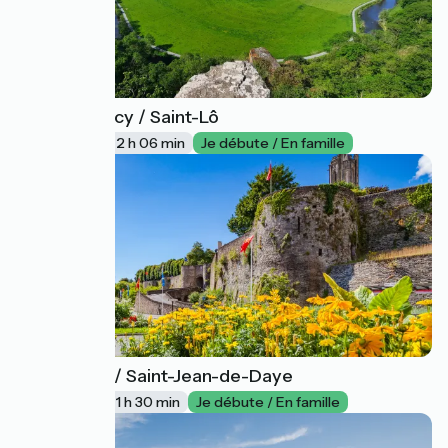
Pont-Farcy / Saint-Lô
22
32 km
2 h 06 min
Je débute / En famille
Saint-Lô / Saint-Jean-de-Daye
23
23 km
1 h 30 min
Je débute / En famille