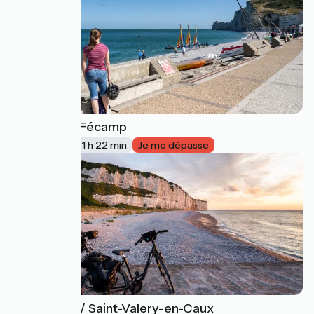
Étretat / Fécamp
41
22 km
1 h 22 min
Je me dépasse
Fécamp / Saint-Valery-en-Caux
42