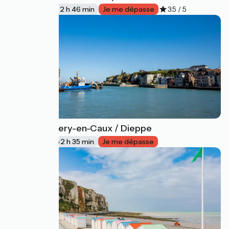
42 km
2 h 46 min
Je me dépasse
3.5 / 5
Saint-Valery-en-Caux / Dieppe
43
40 km
2 h 35 min
Je me dépasse