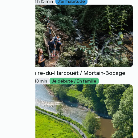
19 km
1 h 15 min
J'ai l'habitude
Saint-Hilaire-du-Harcouët / Mortain-Bocage
19
11 km
43 min
Je débute / En famille