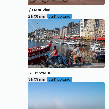
Cabourg / Deauville
37
32 km
2 h 08 min
J'ai l'habitude
Deauville / Honfleur
38
49 km
3 h 09 min
J'ai l'habitude