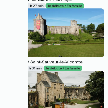
25
22 km
1 h 27 min
Je débute / En famille
La Haye / Saint-Sauveur-le-Vicomte
26
15 km
1 h 01 min
Je débute / En famille