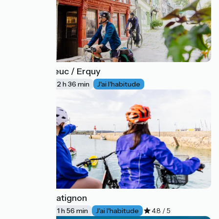
Saint-Brieuc / Erquy
10
39 km
2 h 36 min
J'ai l'habitude
Erquy / Matignon
11
29 km
1 h 56 min
J'ai l'habitude
4.8 / 5