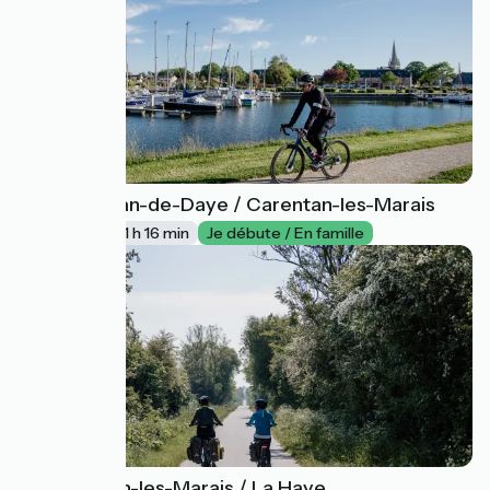
Saint-Jean-de-Daye / Carentan-les-Marais
24
19 km
1 h 16 min
Je débute / En famille
Carentan-les-Marais / La Haye