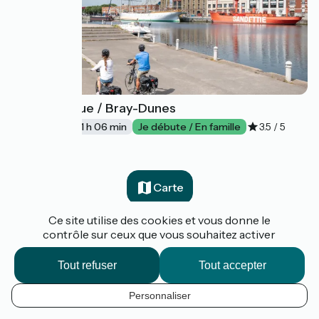
Dunkerque / Bray-Dunes
53
17 km
1 h 06 min
Je débute / En famille
3.5 / 5
Carte
Ce site utilise des cookies et vous donne le
Planifier mon voyage
contrôle sur ceux que vous souhaitez activer
Tout refuser
Tout accepter
Personnaliser
FR