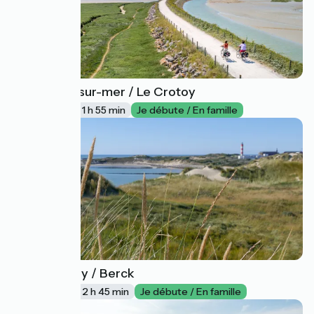
Cayeux-sur-mer / Le Crotoy
46
29 km
1 h 55 min
Je débute / En famille
Le Crotoy / Berck
47
42 km
2 h 45 min
Je débute / En famille