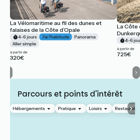
La Vélomaritime au fil des dunes et
La Côte 
falaises de la Côte d’Opale
Dunkerq
4-6 jours
J'ai l'habitude
Panorama
4-6 jou
Aller simple
à partir de
à partir de
725€
320€
Parcours et points d'intérêt
Hébergements
Pratique
Loisirs
Restauratio