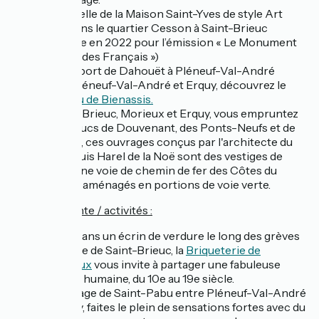
la Chapelle de la Maison Saint-Yves de style Art
déco dans le quartier Cesson à Saint-Brieuc
(retenue en 2022 pour l’émission « Le Monument
préféré des Français »)
le petit port de Dahouët à Pléneuf-Val-André
entre Pléneuf-Val-André et Erquy, découvrez le
Château de Bienassis.
À Saint-Brieuc, Morieux et Erquy, vous empruntez
les Viaducs de Douvenant, des Ponts-Neufs et de
Caroual, ces ouvrages conçus par l'architecte du
pays Louis Harel de la Noë sont des vestiges de
l'ancienne voie de chemin de fer des Côtes du
Nord, réaménagés en portions de voie verte.
🚣
Côté détente / activités :
Située dans un écrin de verdure le long des grèves
de la Baie de Saint-Brieuc, la
Briqueterie de
Langueux
vous invite à partager une fabuleuse
histoire humaine, du 10e au 19e siècle.
Sur la page de Saint-Pabu entre Pléneuf-Val-André
et Erquy, faites le plein de sensations fortes avec du