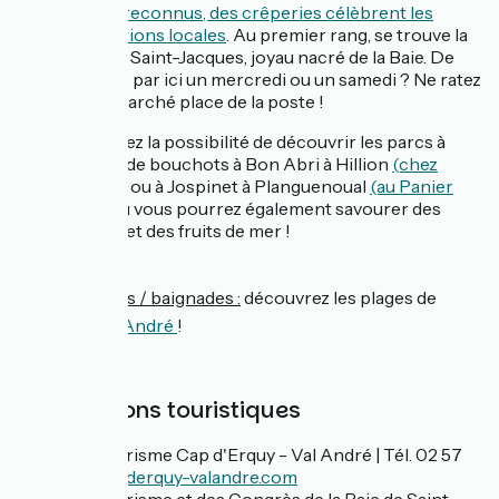
talents reconnus, des crêperies célèbrent les
productions locales
. Au premier rang, se trouve la
coquille Saint-Jacques, joyau nacré de la Baie. De
passage par ici un mercredi ou un samedi ? Ne ratez
pas le marché place de la poste !
Vous avez la possibilité de découvrir les parcs à
moules de bouchots à Bon Abri à Hillion
(chez
Mytilus)
ou à Jospinet à Planguenoual
(au Panier
Iodé)
, où vous pourrez également savourer des
moules et des fruits de mer !
⛱️
Côté plages / baignades :
découvrez les plages de
Pléneuf-Val-André
!
Informations touristiques
Office de Tourisme Cap d'Erquy - Val André | Tél. 02 57
25 22 22 |
capderquy-valandre.com