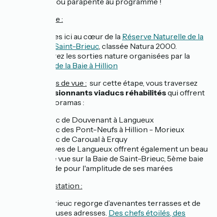
kitesurf ou parapente au programme !
🍃
Côté nature :
Vous êtes ici au cœur de la
Réserve Naturelle de la
Baie de Saint-Brieuc
, classée Natura 2000.
découvrez les sorties nature organisées par la
Maison de la Baie à Hillion
👀
Côté points de vue :
sur cette étape, vous traversez
trois impressionnants viaducs réhabilités
qui offrent
de beaux panoramas :
Le viaduc de Douvenant à Langueux
Le viaduc des Pont-Neufs à Hillion - Morieux
Le viaduc de Caroual à Erquy
Les grèves de Langueux offrent également un beau
point de vue sur la Baie de Saint-Brieuc, 5ème baie
au monde pour l'amplitude de ses marées
😋
Côté dégustation :
Saint-Brieuc regorge d’avenantes terrasses et de
savoureuses adresses.
Des chefs étoilés, des