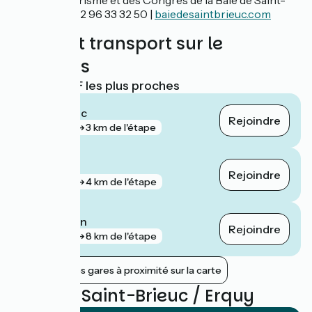
Office de Tourisme et des Congrès de la Baie de Saint-
Brieuc | Tél. 02 96 33 32 50 |
baiedesaintbrieuc.com
Trains et transport sur le
parcours
Gares SNCF les plus proches
Saint-Brieuc
Rejoindre
gare
3 km de l'étape
Yffiniac
Rejoindre
gare
4 km de l'étape
La Méaugon
Rejoindre
gare
8 km de l'étape
Afficher les gares à proximité sur la carte
Avis sur Saint-Brieuc / Erquy