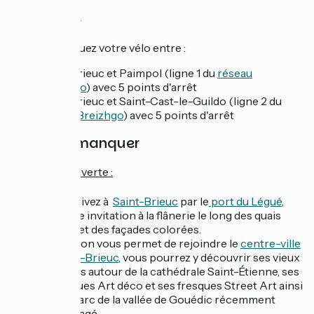
Car + vélo
L'été, embarquez votre vélo entre :
Saint-Brieuc et Paimpol (ligne 1 du
réseau
Breizhgo
) avec 5 points d'arrêt
Saint-Brieuc et Saint-Cast-le-Guildo (ligne 2 du
réseau Breizhgo
) avec 5 points d'arrêt
À ne pas manquer
⭐
Côté découverte :
vous arrivez à
Saint-Brieuc
par le
port du Légué
,
véritable invitation à la flânerie le long des quais
animés et des façades colorées.
une liaison vous permet de rejoindre le
centre-ville
de Saint-Brieuc
, vous pourrez y découvrir ses vieux
quartiers autour de la cathédrale Saint-Étienne, ses
mosaïques Art déco et ses fresques Street Art ainsi
que le parc de la vallée de Gouédic récemment
réaménagé.