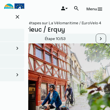
Aller
au
Menu
contenu
close
principal
Toutes les étapes sur La Vélomaritime / EuroVelo 4
Saint-Brieuc / Erquy
Étape 10/53