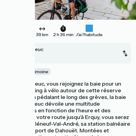
39 km
2 h 36 min
J'ai l'habitude
Saint-Brieuc
Erquy
Nature
Patrimoine
De Saint-Brieuc, vous rejoignez la baie pour un
beau travelling à vélo autour de cette réserve
naturelle. En pédalant le long des grèves, la baie
de Saint-Brieuc dévoile une multitude
d'ambiances en fonction de l'heure et des
marées. Sur votre route jusqu'à Erquy, vous serez
séduit par Pléneuf-Val-André, sa station balnéaire
et son petit port de Dahouët. Montées et