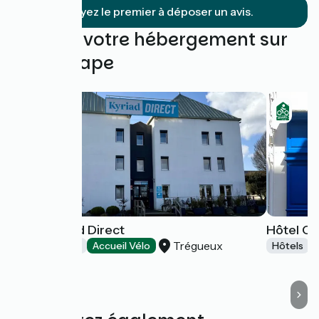
Soyez le premier à déposer un avis.
Trouvez votre hébergement sur
cette étape
Hôtel Kyriad Direct
Hôtel C
Trégueux
Hôtels
Accueil Vélo
Hôtels