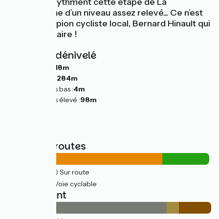
descentes rythment cette étape de La
Vélomaritime d’un niveau assez relevé... Ce n’est
pas le champion cycliste local, Bernard Hinault qui
dira le contraire !
Pentes et dénivelé
Montées :
318m
Descentes :
284m
Point le plus bas :
4m
Point le plus élevé :
98m
Types de routes
30km
(76%) Sur route
9km
(23%) Voie cyclable
Revêtement