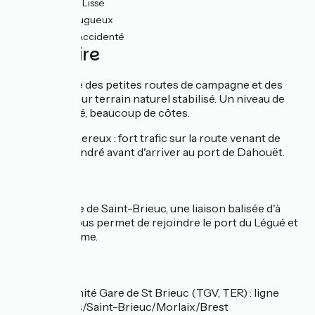
31km
(79%) Lisse
2km
(6%) Rugueux
6km
(16%) Accidenté
L’itinéraire
Partage entre des petites routes de campagne et des
voies vertes sur terrain naturel stabilisé. Un niveau de
difficulté élevé, beaucoup de côtes.
Passage dangereux : fort trafic sur la route venant de
Pléneuf Val André avant d'arriver au port de Dahouët.
Liaison
Depuis la gare de Saint-Brieuc, une liaison balisée d'à
peine 4 km vous permet de rejoindre le port du Légué et
La Vélomaritime.
SNCF
Gare à proximité Gare de St Brieuc (TGV, TER) : ligne
Paris/Rennes/Saint-Brieuc/Morlaix/Brest