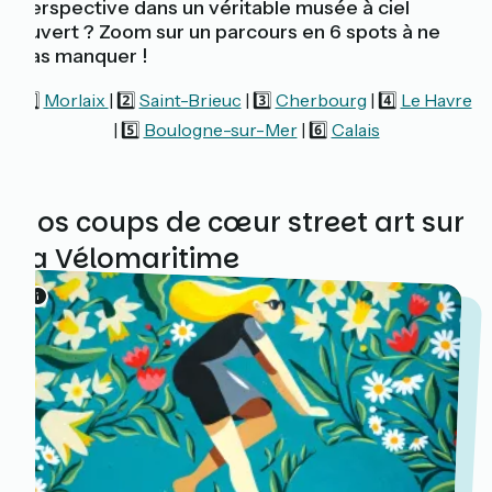
perspective dans un véritable musée à ciel
ouvert ? Zoom sur un parcours en 6 spots à ne
pas manquer !
1️⃣
Morlaix
| 2️⃣
Saint-Brieuc
| 3️⃣
Cherbourg
| 4️⃣
Le Havre
| 5️⃣
Boulogne-sur-Mer
| 6️⃣
Calais
Nos coups de cœur street art sur
La Vélomaritime