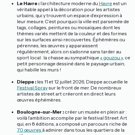
Le Havre :
l’architecture moderne du
Havre
est un
véritable appel à la décoration pour les artistes
urbains, qui y trouvent un espace d’expression à
leur mesure. C’est pourquoi la ville est parsemée de
tags, collages, peintures ou mosaïques dont les
thèmes variés mettent de la couleur et des formes
sur les surfaces ainsi recouvertes. Éphémères ou
pérennes, les œuvres y apparaissent
régulièrement, alors on s’adonne sans tarder au
sport local : la chasse au sympathique
« gouzou »
, ce
petit personnage dessiné dans le paysage urbain,
qui habille les murs !
Dieppe :
les 11 et 12 juillet 2026, Dieppe accueille le
Festival Spray
sur le front de mer. De nombreux
artistes de street art créeront en direct leurs
œuvres éphémères.
Boulogne-sur-Mer :
créer un musée en plein air :
voilà l’ambition accomplie par le festival Street Art
qui, en 8 éditions, a composé un parcours riche de
70 œuvres
à admirer dans tous les quartiers de la