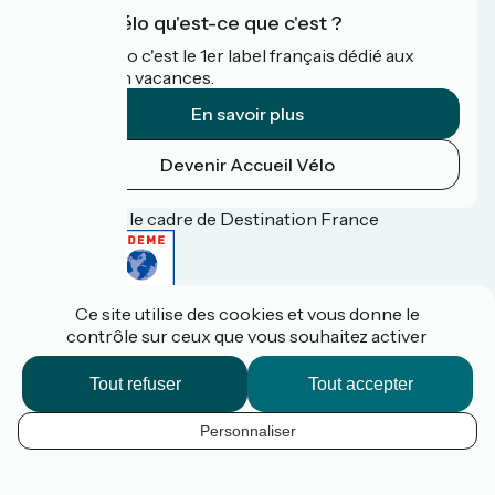
Accueil Vélo qu'est-ce que c'est ?
Accueil Vélo c'est le 1er label français dédié aux
cyclistes en vacances.
En savoir plus
Devenir Accueil Vélo
Financé dans le cadre de Destination France
Ce site utilise des cookies et vous donne le
Espace pro / presse
contrôle sur ceux que vous souhaitez activer
FAQ
Plan du site
Mentions légales
Tout refuser
Tout accepter
Contact
Réalisation :
StudioJuillet
et
France Vélo Tourisme
Personnaliser
FR