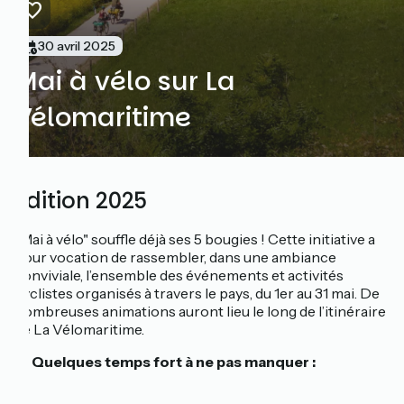
30 avril 2025
Mai à vélo sur La
Vélomaritime
Édition 2025
"Mai à vélo" souffle déjà ses 5 bougies ! Cette initiative a
pour vocation de rassembler, dans une ambiance
conviviale, l’ensemble des événements et activités
cyclistes organisés à travers le pays, du 1er au 31 mai. De
nombreuses animations auront lieu le long de l’itinéraire
de La Vélomaritime.
📅 Quelques temps fort à ne pas manquer :
La Fête du vélo à
Cherbourg-en-Cotentin
, le 17