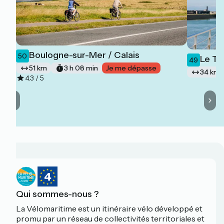
Boulogne-sur-Mer / Calais
50
Le To
49
51 km
3 h 08 min
Je me dépasse
34 km
4.3 / 5
Qui sommes-nous ?
La Vélomaritime est un itinéraire vélo développé et
promu par un réseau de collectivités territoriales et