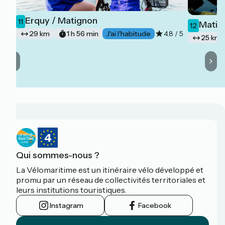
Erquy / Matignon
11
Matign
12
29 km
1 h 56 min
J'ai l'habitude
4.8 / 5
25 km
Qui sommes-nous ?
La Vélomaritime est un itinéraire vélo développé et
promu par un réseau de collectivités territoriales et
leurs institutions touristiques.
Instagram
Facebook