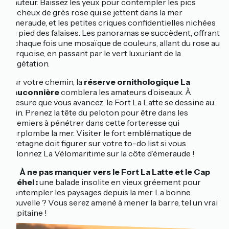
hauteur. Baissez les yeux pour contempler les pics
rocheux de grès rose qui se jettent dans la mer
émeraude, et les petites criques confidentielles nichées
au pied des falaises. Les panoramas se succèdent, offrant
à chaque fois une mosaïque de couleurs, allant du rose au
turquoise, en passant par le vert luxuriant de la
végétation.
Sur votre chemin, la
réserve ornithologique La
Fauconnière
comblera les amateurs d’oiseaux. À
mesure que vous avancez, le Fort La Latte se dessine au
loin. Prenez la tête du peloton pour être dans les
premiers à pénétrer dans cette forteresse qui
surplombe la mer. Visiter le fort emblématique de
Bretagne doit figurer sur votre to-do list si vous
sillonnez La Vélomaritime sur la côte d’émeraude !
🔎 À ne pas manquer vers le Fort La Latte et le Cap
Fréhel :
une balade insolite en vieux gréement pour
contempler les paysages depuis la mer. La bonne
nouvelle ? Vous serez amené à mener la barre, tel un vrai
capitaine !