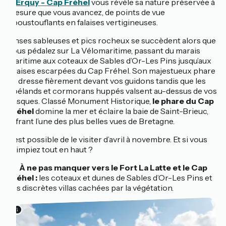
d’Erquy - Cap Fréhel
vous révèle sa nature préservée à
mesure que vous avancez, de points de vue
époustouflants en falaises vertigineuses.
Anses sableuses et pics rocheux se succèdent alors que
vous pédalez sur La Vélomaritime, passant du marais
maritime aux coteaux de Sables d’Or-Les Pins jusqu’aux
falaises escarpées du Cap Fréhel. Son majestueux phare
se dresse fièrement devant vos guidons tandis que les
goélands et cormorans huppés valsent au-dessus de vos
casques. Classé Monument Historique,
le phare du Cap
Fréhel
domine la mer et éclaire la baie de Saint-Brieuc,
offrant l’une des plus belles vues de Bretagne.
Il est possible de le visiter d’avril à novembre. Et si vous
grimpiez tout en haut ?
🔎
À ne pas manquer vers le Fort La Latte et le Cap
Fréhel :
les coteaux et dunes de Sables d’Or-Les Pins et
ses discrètes villas cachées par la végétation.