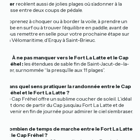
Mer
recèlent aussi de jolies plages où s’adonner à la
glisse entre deux coups de pédale.
Apprenez à choquer ou à border la voile, à prendre un
tube en surf ou à trouver l’équilibre en paddle, avant de
vous remettre en selle pour votre prochaine étape sur
La Vélomaritime, d’Erquy à Saint-Brieuc.
🔎 À ne pas manquer vers le Fort La Latte et le Cap
Fréhel :
les étendues de sable fin de Saint-Jacut-de-la-
Mer, surnommée “la presqu’île aux 11 plages”.
Dans quel sens pratiquer la randonnée entre le Cap
Fréhel et le Fort La Latte ?
Le Cap Fréhel offre un sublime coucher de soleil. L’idéal
est donc de partir du Cap jusqu’au Fort La Latte et de
revenir en fin de journée pour admirer le ciel s’embraser.
Combien de temps de marche entre le Fort La Latte
et le Cap Fréhel ?