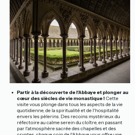
Partir à la découverte de l'Abbaye et plonger au
cœur des siècles de vie monastique !
Cette
visite vous plonge dans tous les aspects de la vie
quotidienne, de la spiritualité et de l'hospitalité
envers les pèlerins. Des recoins mystérieux du
réfectoire au calme serein du cloître, en passant
par l'atmosphère sacrée des chapelles et des
cryptes, chaque coin de l'Abbaye vous offre une