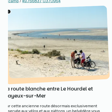
Fécamp
/
49.766837, 0.370964
La route blanche entre Le Hourdel et
Cayeux-sur-Mer
Sur cette ancienne route désormais exclusivement
réservée aux vélos et aux piétons, un belvédère vous