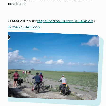
lagons bleus.
🗺️
C'est où ?
sur l'
étape Perros-Guirec <> Lannion
/
48.828467, -3.495552