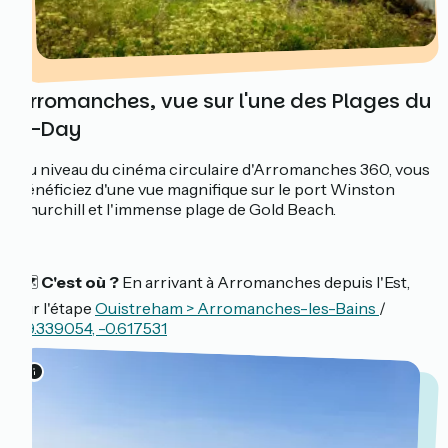
Arromanches, vue sur l'une des Plages du
D-Day
Au niveau du cinéma circulaire d'Arromanches 360, vous
bénéficiez d'une vue magnifique sur le port Winston
Churchill et l'immense plage de Gold Beach.
🗺️
C'est où ?
En arrivant à Arromanches depuis l'Est,
sur l'étape
Ouistreham > Arromanches-les-Bains
/
49.339054, -0.617531