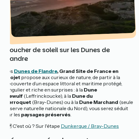
Coucher de soleil sur les Dunes de
Flandre
Les
Dunes de Flandre
, Grand Site de France en
projet
propose aux curieux de nature, de partir à la
découverte d’un espace littoral et maritime protégé,
singulier et riche en surprises : à la
Dune
Dewulf
(Leffrinckoucke), à la
Dune du
Perroquet
(Bray-Dunes) ou à la
Dune Marchand
(seule
réserve naturelle nationale du Nord), vous serez séduit
par les
paysages préservés
.
🗺️ C'est où ? Sur l'étape
Dunkerque / Bray-Dunes