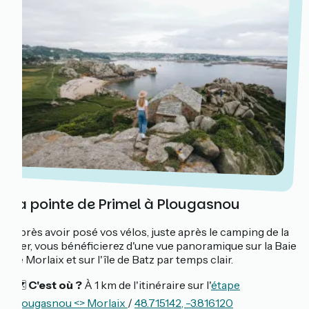
La pointe de Primel à Plougasnou
Après avoir posé vos vélos, juste après le camping de la
mer, vous bénéficierez d'une vue panoramique sur la Baie
de Morlaix et sur l'île de Batz par temps clair.
🗺️
C'est où ?
À 1 km de l'itinéraire sur l'
étape
Plougasnou <> Morlaix
/
48.715142, -3.816120