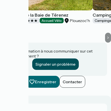
Camping de la Baie de Térenez
Camping 
Plouezoc'h
Campings
Accueil Vélo
Camping
Une information à nous communiquer sur cet
établissement ?
Signaler un problème
Enregistrer
Contacter