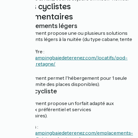
Services cyclistes
complémentaires
Hébergements légers
Cet établissement propose une ou plusieurs solutions
d'hébergements légers à la nuitée (du type cabane, tente
aménagée…)
Découvrir l'offre :
https://www.campingbaiedeterenez.com/locatifs/pod-
randonnee-bretagne/
Nuitée
Cet établissement permet l'hébergement pour 1 seule
nuit (dans la limite des places disponibles).
Forfait cycliste
Cet établissement propose un forfait adapté aux
cyclistes (prix préférentiel et services
complémentaires).
En savoir plus :
https://www.campingbaiedeterenez.com/emplacements-