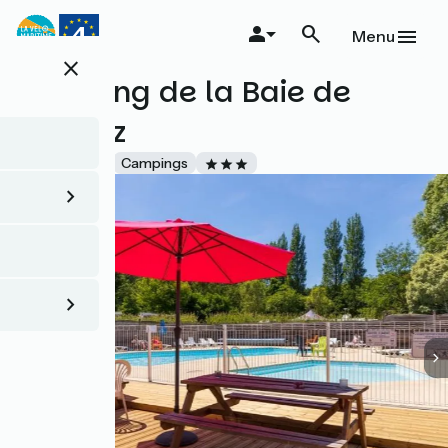
Aller
au
Menu
contenu
close
principal
Camping de la Baie de
Térenez
Accueil Vélo
Campings