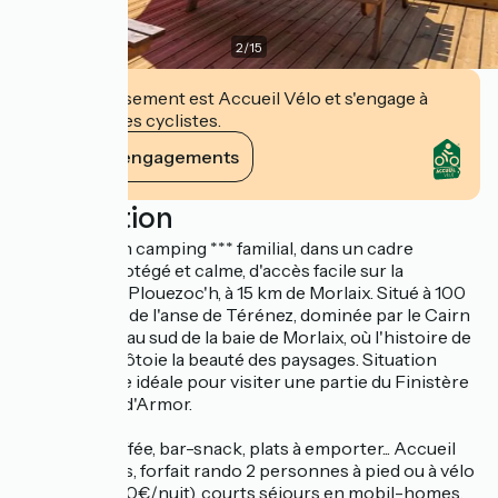
2
/
15
Cet établissement est Accueil Vélo et s'engage à
accueillir des cyclistes.
Voir ses engagements
Description
Découvrez un camping *** familial, dans un cadre
verdoyant protégé et calme, d'accès facile sur la
commune de Plouezoc'h, à 15 km de Morlaix. Situé à 100
m du GR34 et de l'anse de Térénez, dominée par le Cairn
de Barnénez, au sud de la baie de Morlaix, où l'histoire de
la Bretagne côtoie la beauté des paysages. Situation
géographique idéale pour visiter une partie du Finistère
et des Côtes d'Armor.
Piscine chauffée, bar-snack, plats à emporter... Accueil
camping-cars, forfait rando 2 personnes à pied ou à vélo
(de 9,50 à 13,50€/nuit), courts séjours en mobil-homes.