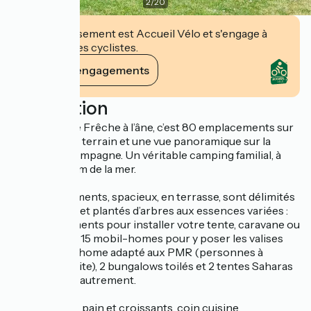
2
/
20
Cet établissement est Accueil Vélo et s'engage à
accueillir des cyclistes.
Voir ses engagements
Description
Le camping le Frêche à l’âne, c’est 80 emplacements sur
2 hectares de terrain et une vue panoramique sur la
vallée et sa campagne. Un véritable camping familial, à
seulement 1km de la mer.
Les emplacements, spacieux, en terrasse, sont délimités
par des haies et plantés d’arbres aux essences variées :
60 emplacements pour installer votre tente, caravane ou
camping-car, 15 mobil-homes pour y poser les valises
dont 1 mobil-home adapté aux PMR (personnes à
mobilité réduite), 2 bungalows toilés et 2 tentes Saharas
pour camper autrement.
Épicerie avec pain et croissants, coin cuisine,