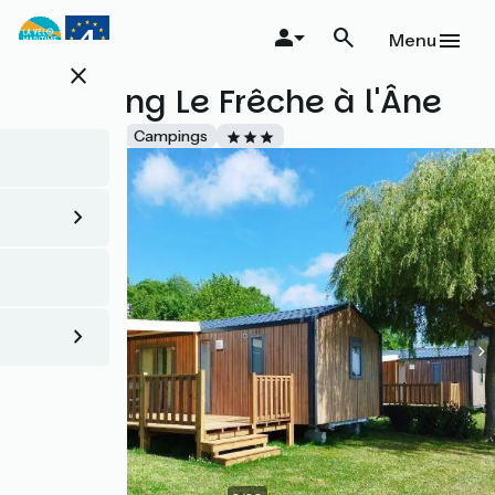
Aller
au
Menu
contenu
close
principal
Camping Le Frêche à l'Âne
Accueil Vélo
Campings