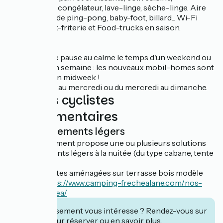
réfrigérateur, congélateur, lave-linge, sèche-linge. Aire
de jeux, table de ping-pong, baby-foot, billard... Wi-Fi
gratuit. Snack-friterie et Food-trucks en saison.
Nouveau !
Profitez d'une pause au calme le temps d'un weekend ou
d'un séjour en semaine : les nouveaux mobil-homes sont
disponibles en midweek !
Du dimanche au mercredi ou du mercredi au dimanche.
Services cyclistes
complémentaires
Hébergements légers
Cet établissement propose une ou plusieurs solutions
d'hébergements légers à la nuitée (du type cabane, tente
aménagée…)
Plusieurs tentes aménagées sur terrasse bois modèle
Moorea :
https://www.camping-frechealane.com/nos-
tentes-moorea/
Cet établissement vous intéresse ? Rendez-vous sur
leur site pour réserver ou en savoir plus.