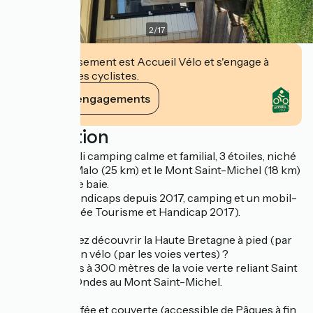
2
/
17
Cet établissement est Accueil Vélo et s'engage à
accueillir des cyclistes.
Voir ses engagements
Description
Sur un très joli camping calme et familial, 3 étoiles, niché
entre Saint-Malo (25 km) et le Mont Saint-Michel (18 km)
en bordure de baie.
Labellisé 4 handicaps depuis 2017, camping et un mobil-
home (Trophée Tourisme et Handicap 2017).
Vous souhaitez découvrir la Haute Bretagne à pied (par
le GR 34) ou en vélo (par les voies vertes) ?
Nous sommes à 300 mètres de la voie verte reliant Saint
Benoit-des-Ondes au Mont Saint-Michel.
Piscine chauffée et couverte (accessible de Pâques à fin