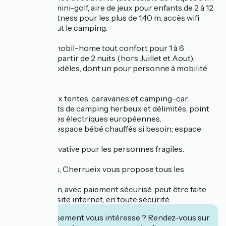
septembre), mini-golf, aire de jeux pour enfants de 2 à 12
ans, espace fitness pour les plus de 1,40 m, accès wifi
payant sur tout le camping.
Location de mobil-home tout confort pour 1 à 6
personnes, à partir de 2 nuits (hors Juillet et Aout).
Différents modèles, dont un pour personne à mobilité
réduite.
Bienvenue aux tentes, caravanes et camping-car.
Emplacements de camping herbeux et délimités, point
d’eau et bornes électriques européennes.
Sanitaires et espace bébé chauffés si besoin; espace
laverie.
Salle d’eau privative pour les personnes fragiles.
À 300 mètres, Cherrueix vous propose tous les
commerces.
La réservation, avec paiement sécurisé, peut être faite
depuis notre site internet, en toute sécurité.
Cet établissement vous intéresse ? Rendez-vous sur