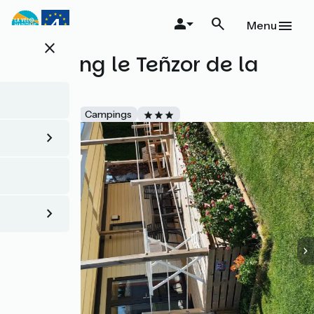
Aller
au
Menu
contenu
close
principal
Camping le Teñzor de la
Baie
Accueil Vélo
Campings