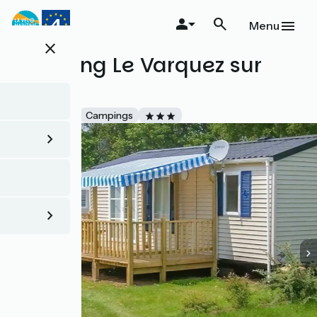
Aller
au
Menu
contenu
close
principal
Camping Le Varquez sur
Mer
Accueil Vélo
Campings