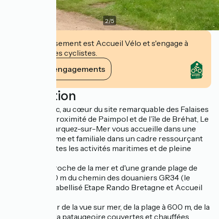
2
/
5
Cet établissement est Accueil Vélo et s'engage à
accueillir des cyclistes.
Voir ses engagements
Description
Situé à Bréhec, au cœur du site remarquable des Falaises
de Plouha, à proximité de Paimpol et de l’île de Bréhat, Le
camping le Varquez-sur-Mer vous accueille dans une
ambiance calme et familiale dans un cadre ressourçant
propice à toutes les activités maritimes et de pleine
nature.
Vous serez proche de la mer et d'une grande plage de
sable fin, à 150 m du chemin des douaniers GR34 (le
camping est labellisé Etape Rando Bretagne et Accueil
Vélo).
Venez profiter de la vue sur mer, de la plage à 600 m, de la
piscine et de la pataugeoire couvertes et chauffées