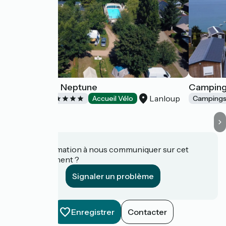
Camping Le Neptune
Camping 
Lanloup
Campings
Accueil Vélo
Camping
Une information à nous communiquer sur cet
établissement ?
Signaler un problème
Enregistrer
Contacter