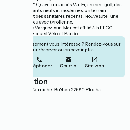
(minimum 28° C), avec un accès Wi-Fi, un mini-golf, des
jeux pour enfants neufs et modernes, un terrain
multisports et des sanitaires récents. Nouveauté : une
structure de jeu avec tyrolienne.
Le camping le Varquez-sur-Mer est affilié à la FFCC,
agréé Vacaf, Accueil Vélo et Rando.
Cet établissement vous intéresse ? Rendez-vous sur
leur site pour réserver ou en savoir plus.
Téléphoner
Courriel
Site web
Localisation
5 route de la Corniche-Bréhec 22580 Plouha