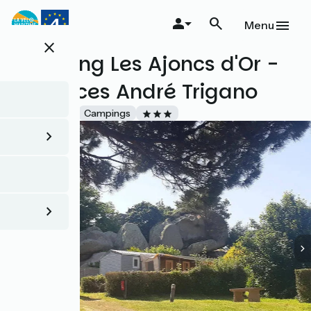
Aller
au
Menu
contenu
close
principal
Camping Les Ajoncs d'Or -
Vacances André Trigano
Accueil Vélo
Campings