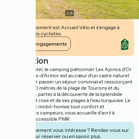
2
/
8
Cet établissement est Accueil Vélo et s'engage à
accueillir des cyclistes.
Voir ses engagements
Description
Situé à Trégastel, le camping piétonnier Les Ajoncs d'Or
dans les Côtes-d'Armor est au cœur d'un cadre naturel
préservé pour passer un séjour convivial et ressourçant.
Localisé à 800 mètres de la plage de Tourony et du
célèbre GR34, partez à la découverte de la splendide
Côte de granit rose et de ses plages à l'eau turquoise. Le
camping, avec mobil-homes tout confort et
emplacements campeurs, vous accueille d'avril à
septembre. Accessible PMR
Cet établissement vous intéresse ? Rendez-vous sur
leur site pour réserver ou en savoir plus.