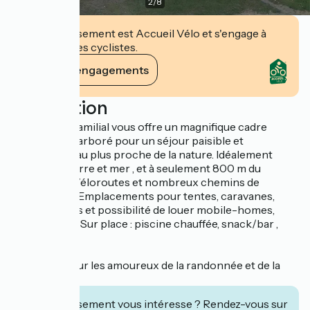
2
/
8
Cet établissement est Accueil Vélo et s'engage à
accueillir des cyclistes.
Voir ses engagements
Description
Ce camping familial vous offre un magnifique cadre
verdoyant et arboré pour un séjour paisible et
ressourçant au plus proche de la nature. Idéalement
situé entre terre et mer , et à seulement 800 m du
GR®34, des Véloroutes et nombreux chemins de
randonnées. Emplacements pour tentes, caravanes,
camping-cars et possibilité de louer mobile-homes,
lodges et tipi. Sur place : piscine chauffée, snack/bar ,
aire de jeux, ...
Le + : idéal pour les amoureux de la randonnée et de la
pêche à pied
Cet établissement vous intéresse ? Rendez-vous sur