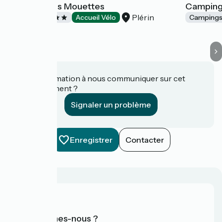
Camping Les Mouettes
Camping
Plérin
Campings
Accueil Vélo
Camping
Une information à nous communiquer sur cet
établissement ?
Signaler un problème
Enregistrer
Contacter
Qui sommes-nous ?