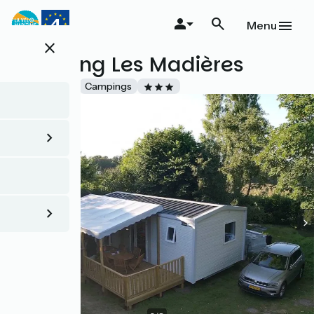
Aller
au
Menu
contenu
close
principal
Camping Les Madières
Accueil Vélo
Campings