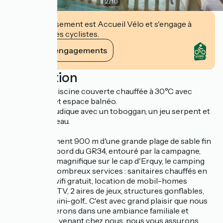
2
/
10
Cet établissement est Accueil Vélo et s'engage à
accueillir des cyclistes.
Voir ses engagements
Description
Nouveauté : Piscine couverte chauffée à 30°C avec
pataugeoire et espace balnéo.
Espace aqualudique avec un toboggan, un jeu serpent et
une cloche à eau.
Situé à seulement 900 m d'une grande plage de sable fin
surveillée, au bord du GR34, entouré par la campagne,
avec une vue magnifique sur le cap d'Erquy, le camping
propose de nombreux services : sanitaires chauffés en
hors saison, wifi gratuit, location de mobil-homes
récents avec TV, 2 aires de jeux, structures gonflables,
trampoline, mini-golf... C'est avec grand plaisir que nous
vous accueillerons dans une ambiance familiale et
conviviale. En venant chez nous, nous vous assurons