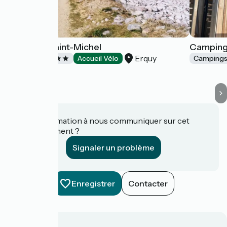
Camping Saint-Michel
Camping
Erquy
Campings
Accueil Vélo
Camping
Une information à nous communiquer sur cet
établissement ?
Signaler un problème
Enregistrer
Contacter