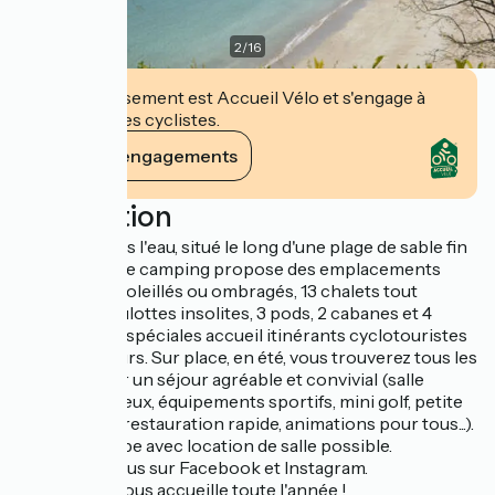
2
/
16
Cet établissement est Accueil Vélo et s'engage à
accueillir des cyclistes.
Voir ses engagements
Description
Les pieds dans l'eau, situé le long d'une plage de sable fin
face à la mer, le camping propose des emplacements
spacieux, ensoleillés ou ombragés, 13 chalets tout
confort, 4 roulottes insolites, 3 pods, 2 cabanes et 4
cabanétapes spéciales accueil itinérants cyclotouristes
et randonneurs. Sur place, en été, vous trouverez tous les
services pour un séjour agréable et convivial (salle
d'animation, jeux, équipements sportifs, mini golf, petite
épicerie, bar, restauration rapide, animations pour tous...).
Accueil groupe avec location de salle possible.
Retrouvez nous sur Facebook et Instagram.
Le camping vous accueille toute l'année !