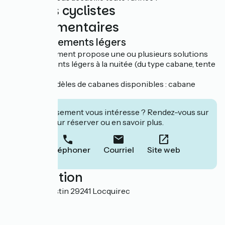
Services cyclistes
complémentaires
Hébergements légers
Cet établissement propose une ou plusieurs solutions
d'hébergements légers à la nuitée (du type cabane, tente
aménagée…)
Plusieurs modèles de cabanes disponibles : cabane
étape, pods...
Cet établissement vous intéresse ? Rendez-vous sur
leur site pour réserver ou en savoir plus.
Téléphoner
Courriel
Site web
Localisation
Route de Plestin 29241 Locquirec