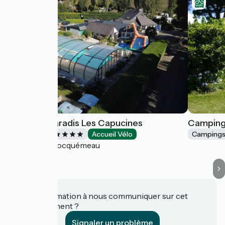
Camping Paradis Les Capucines
Camping
Campings
Accueil Vélo
Camping
Trédrez-Locquémeau
Une information à nous communiquer sur cet
établissement ?
Signaler un problème