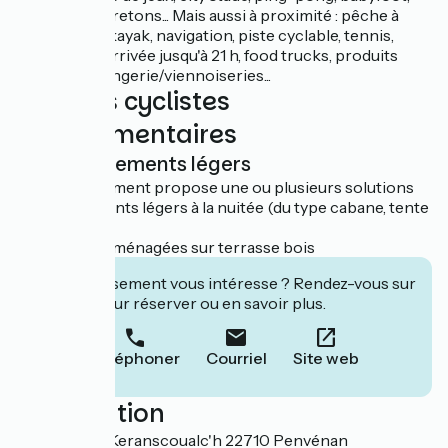
billard, jeux bretons... Mais aussi à proximité : pêche à
pied, paddle, kayak, navigation, piste cyclable, tennis,
équitation... Arrivée jusqu'à 21 h, food trucks, produits
locaux, boulangerie/viennoiseries...
Services cyclistes
complémentaires
Hébergements légers
Cet établissement propose une ou plusieurs solutions
d'hébergements légers à la nuitée (du type cabane, tente
aménagée…)
Tentes trek aménagées sur terrasse bois
Cet établissement vous intéresse ? Rendez-vous sur
leur site pour réserver ou en savoir plus.
Téléphoner
Courriel
Site web
Localisation
12 bis rue de Keranscoualc'h 22710 Penvénan