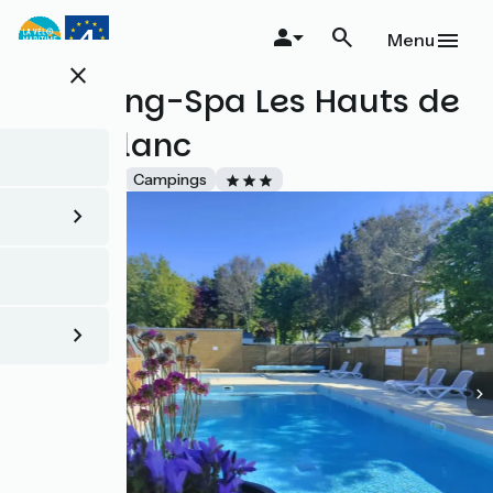
Aller
au
Menu
contenu
close
principal
Camping-Spa Les Hauts de
Port-Blanc
Accueil Vélo
Campings