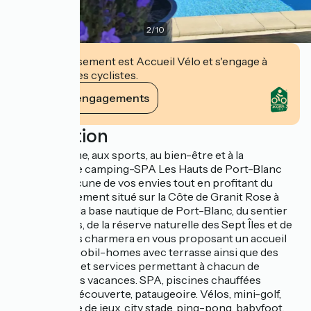
2
/
10
Cet établissement est Accueil Vélo et s'engage à
accueillir des cyclistes.
Voir ses engagements
Description
Dédié au calme, aux sports, au bien-être et à la
découverte, le camping-SPA Les Hauts de Port-Blanc
satisfera chacune de vos envies tout en profitant du
littoral ! Idéalement situé sur la Côte de Granit Rose à
proximité de la base nautique de Port-Blanc, du sentier
des douaniers, de la réserve naturelle des Sept Îles et de
Bréhat, il vous charmera en vous proposant un accueil
familial, des mobil-homes avec terrasse ainsi que des
équipements et services permettant à chacun de
profiter de ses vacances. SPA, piscines chauffées
couverte et découverte, pataugeoire. Vélos, mini-golf,
pétanque, aire de jeux, city stade, ping-pong, babyfoot,