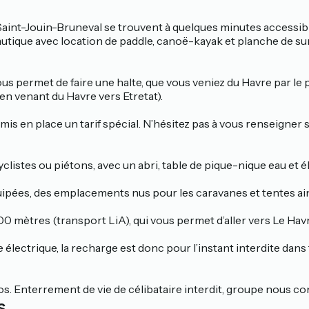
 Saint-Jouin-Bruneval se trouvent à quelques minutes accessible
 nautique avec location de paddle, canoë-kayak et planche de s
us permet de faire une halte, que vous veniez du Havre par le
en venant du Havre vers Etretat).
 mis en place un tarif spécial. N’hésitez pas à vous renseigne
listes ou piétons, avec un abri, table de pique-nique eau et él
ipées, des emplacements nus pour les caravanes et tentes ai
100 mètres (transport LiA), qui vous permet d’aller vers Le Havr
lectrique, la recharge est donc pour l’instant interdite dans
epos. Enterrement de vie de célibataire interdit, groupe nous co
s