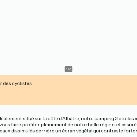
1
/
4
r des cyclistes.
alement situé sur la côte d’Albâtre, notre camping 3 étoiles 
 vous faire profiter pleinement de notre belle région, et assurém
aux dissimulés derrière un écran végétal qui contraste forte