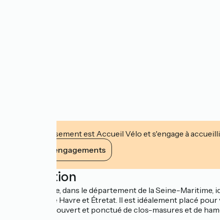
Cet établissement est Accueil Vélo et s'engage à accueilli
Voir ses engagements
Description
En Normandie, dans le département de la Seine-Maritime, idé
situé entre Le Havre et Étretat. Il est idéalement placé pour
vaste plateau ouvert et ponctué de clos-masures et de hame
boisées.