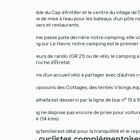
La plage de sable du Cap d’Antifer et le centre du village de
neuve privative de mise à l’eau pour les bateaux, d’un pôle
ainsi que des bars et restaurants.
La Vélomaritime passe juste derrière notre camping, elle vo
pas de camping sur Le Havre, notre camping est le premier 
Pour les amateurs de rando (GR 21) ou de vélo, le camping a
Normandie, proche d’Étretat.
Nous disposons d’un accueil vélo à partager avec d’autres cyc
Nous vous proposons des Cottages, des tentes Vikings équ
Le camping Valhalla est desservi par la ligne de bus n° 13 à 
Notre camping ne dispose pas encore de prise pour voiture é
en centre-ville (1,4 kms).
Notre camping familial est idéal pour la tranquillité et le r
Services cyclistes complémentaire