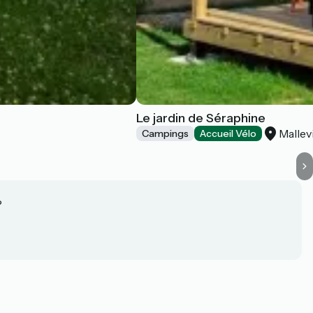
Le jardin de Séraphine
Mallev
Campings
Accueil Vélo
?