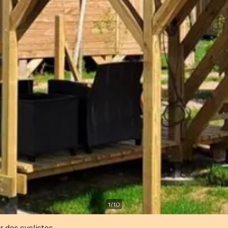
1
/
10
r des cyclistes.