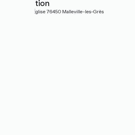
Localisation
572 Rue de l'Église 76450 Malleville-les-Grès