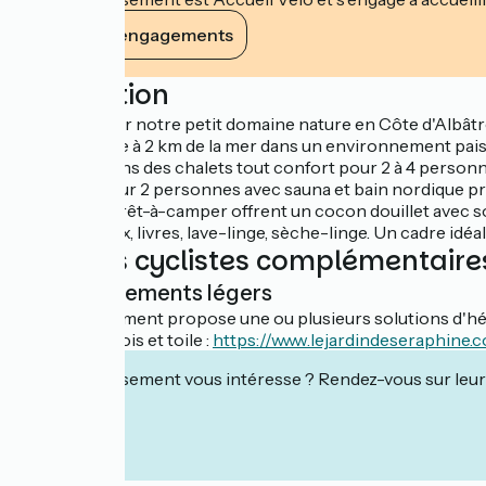
Voir ses engagements
Description
Bienvenue sur notre petit domaine nature en Côte d'Albâtre 
vous accueille à 2 km de la mer dans un environnement pais
Séjournez dans des chalets tout confort pour 2 à 4 personne
bien-être pour 2 personnes avec sauna et bain nordique pri
Nos tentes prêt-à-camper offrent un cocon douillet avec sommi
boissons, jeux, livres, lave-linge, sèche-linge. Un cadre id
Services cyclistes complémentaire
Hébergements légers
Cet établissement propose une ou plusieurs solutions d'hé
3 tentes en bois et toile :
https://www.lejardindeseraphine.
Cet établissement vous intéresse ? Rendez-vous sur leur 