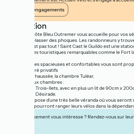
Voir ses engagements
Description
La maison d’hôte Bleu Outremer vous accueille pour vos séjou
parfois se prélasser des phoques. Les randonneurs y trouver
Guildo. Ce n’est pas tout ! Saint Cast le Guildo est une stati
visiter des sites touristiques remarquables comme le Fort la
Trois chambres spacieuses et confortables vous sont proposée
d’un WC séparé privatifs
- Au rez-de-chaussée, la chambre Tuléar,
- A l’étage, deux chambres :
- La chambre Trois-Ilets, avec en plus un lit de 90cm x 200
- La chambre Désirade.
La maison dispose d’une très belle véranda où vous seront s
Les cyclistes pourront ranger leurs vélos dans la dépendan
Cet établissement vous intéresse ? Rendez-vous sur leur 