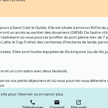
rs à Saint Cast le Guildo. Elle est située à environ 400m du p
ont un accès au sentier des douaniers (GR34). De l’autre côté
on balnéaire où vous pourrez profiter du port pleine mer, de 7 p
 Latte, le Cap Fréhel, des centaines d’hectares de lande, parmi
s. Elles sont toutes équipées de lits king size (ou de lits ju
cm et un coin salon avec deux fauteuils,
ervis vos petits déjeuners et où vous pourrez vous détendre da
ce.
site pour réserver ou en savoir plus.
Téléphoner
Courriel
Site web