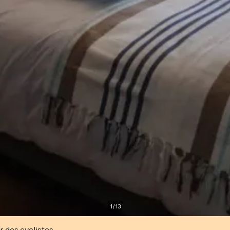
1
/
13
r des cyclistes.