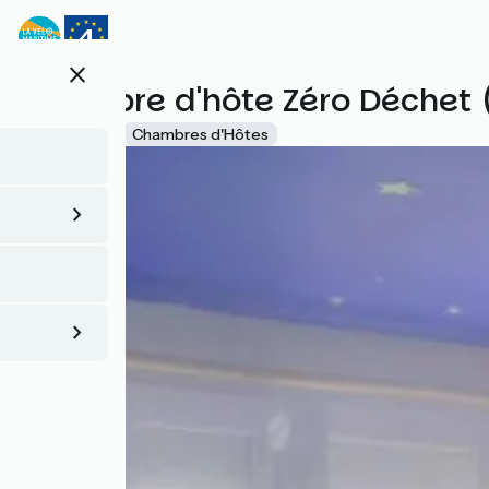
Aller
au
contenu
close
principal
Chambre d'hôte Zéro Déchet 
Accueil Vélo
Chambres d'Hôtes