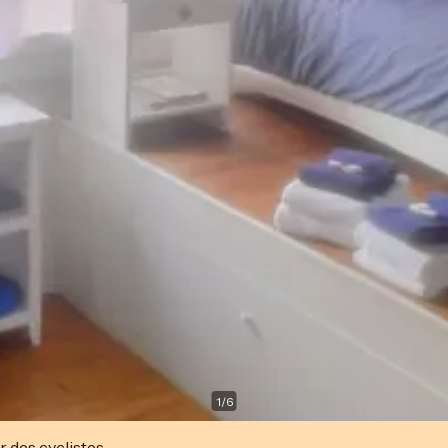
1
/
6
r des cyclistes.