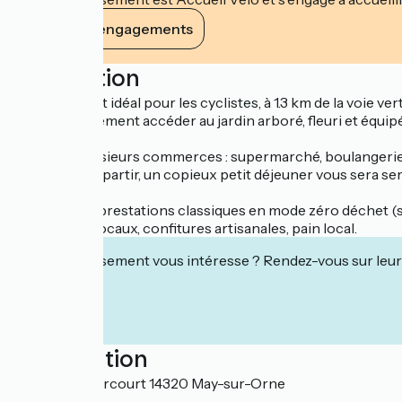
Voir ses engagements
Description
Hébergement idéal pour les cyclistes, à 1.3 km de la voie 
pourrez également accéder au jardin arboré, fleuri et équi
Sur place plusieurs commerces : supermarché, boulangerie/ 
Et avant de repartir, un copieux petit déjeuner vous sera ser
Au total, des prestations classiques en mode zéro déchet (san
beurres bio locaux, confitures artisanales, pain local.
Cet établissement vous intéresse ? Rendez-vous sur leur 
Localisation
29 route d'Harcourt 14320 May-sur-Orne