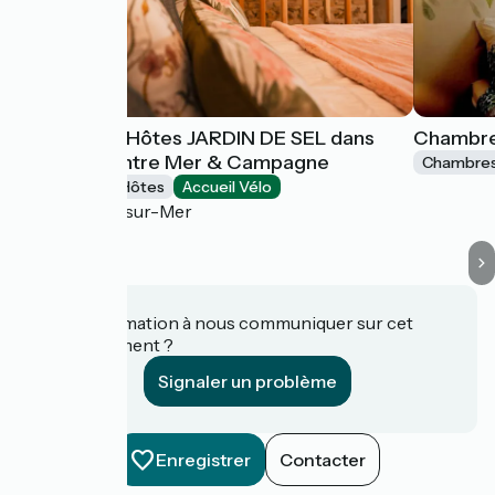
Chambre d'Hôtes JARDIN DE SEL dans
Chambre
Ecolodge Entre Mer & Campagne
Chambres
Chambres d'Hôtes
Accueil Vélo
Octeville-sur-Mer
Une information à nous communiquer sur cet
établissement ?
Signaler un problème
Enregistrer
Contacter