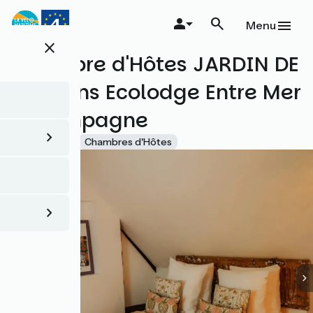
Aller
au
Menu
contenu
close
principal
Chambre d'Hôtes JARDIN DE
SEL dans Ecolodge Entre Mer
& Campagne
Accueil Vélo
Chambres d'Hôtes