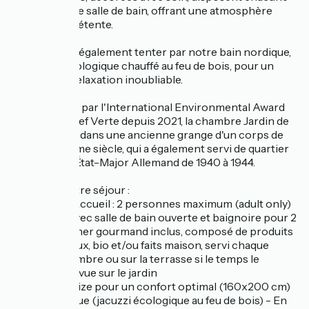
de leur propre salle de bain, offrant une atmosphère
propice à la détente.
Laissez-vous également tenter par notre bain nordique,
un jacuzzi écologique chauffé au feu de bois, pour un
moment de relaxation inoubliable.
Récompensé par l'International Environmental Award
Green Key/Clef Verte depuis 2021, la chambre Jardin de
Sel est située dans une ancienne grange d'un corps de
ferme du 19ème siècle, qui a également servi de quartier
général à un État-Major Allemand de 1940 à 1944.
Détails de votre séjour :
- Capacité d'accueil : 2 personnes maximum (adult only)
- Chambre avec salle de bain ouverte et baignoire pour 2
- Petit-déjeuner gourmand inclus, composé de produits
frais, régionaux, bio et/ou faits maison, servi chaque
matin en chambre ou sur la terrasse si le temps le
permet, avec vue sur le jardin
- Lit Queen Size pour un confort optimal (160x200 cm)
- Bain nordique (jacuzzi écologique au feu de bois) - En