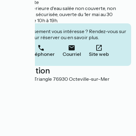
option payante
- Piscine extérieure d'eau salée non couverte, non
chauffée, non sécurisée, ouverte du 1er mai au 30
septembre de 10h à 19h.
Cet établissement vous intéresse ? Rendez-vous sur
leur site pour réserver ou en savoir plus.
Téléphoner
Courriel
Site web
Localisation
4 Chemin du Triangle 76930 Octeville-sur-Mer