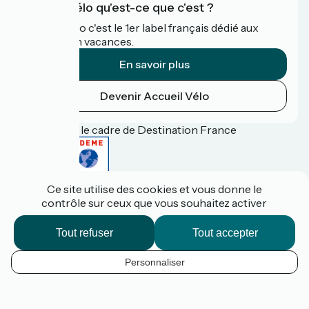
Accueil Vélo qu'est-ce que c'est ?
Accueil Vélo c'est le 1er label français dédié aux
cyclistes en vacances.
En savoir plus
Devenir Accueil Vélo
Financé dans le cadre de Destination France
Ce site utilise des cookies et vous donne le
Espace pro / presse
contrôle sur ceux que vous souhaitez activer
FAQ
Plan du site
Mentions légales
Tout refuser
Tout accepter
Contact
Réalisation :
StudioJuillet
et
France Vélo Tourisme
Personnaliser
FR
Options de carte