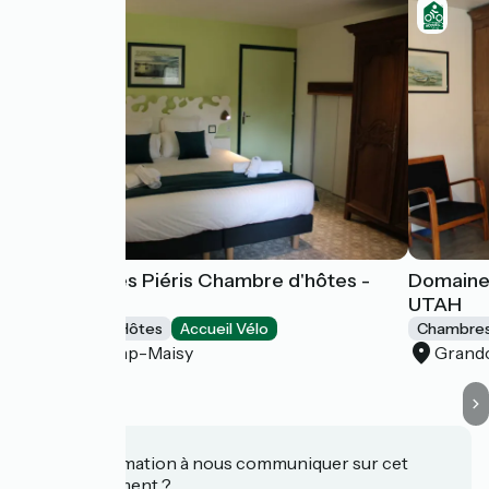
Domaine des Piéris Chambre d'hôtes -
Domaine 
GOLD
UTAH
Chambres d'Hôtes
Accueil Vélo
Chambres
Grandcamp-Maisy
Grand
Une information à nous communiquer sur cet
établissement ?