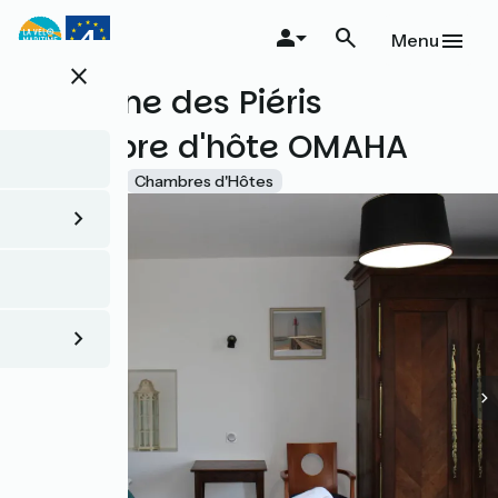
Aller
au
Menu
contenu
close
principal
Domaine des Piéris
Chambre d'hôte OMAHA
Accueil Vélo
Chambres d'Hôtes