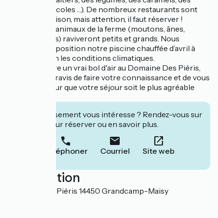
produits cidricoles …). De nombreux restaurants sont
ouverts en saison, mais attention, il faut réserver !
Sur place, les animaux de la ferme (moutons, ânes,
poules, dindes) raviveront petits et grands. Nous
mettons à disposition notre piscine chauffée d’avril à
octobre selon les conditions climatiques.
Venez prendre un vrai bol d'air au Domaine Des Piéris,
Nous serons ravis de faire votre connaissance et de vous
conseiller pour que votre séjour soit le plus agréable
possible.
Cet établissement vous intéresse ? Rendez-vous sur
leur site pour réserver ou en savoir plus.
Téléphoner
Courriel
Site web
Localisation
Domaine des Piéris 14450 Grandcamp-Maisy