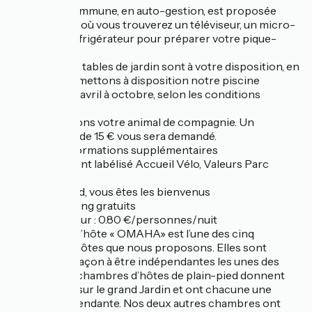
Une pièce commune, en auto-gestion, est proposée
gratuitement où vous trouverez un téléviseur, un micro-
onde et un réfrigérateur pour préparer votre pique-
nique.
Des salons et tables de jardin sont à votre disposition, en
saison. Nous mettons à disposition notre piscine
chauffée de d’avril à octobre, selon les conditions
climatiques.
Nous acceptons votre animal de compagnie. Un
complément de 15 € vous sera demandé.
Quelques informations supplémentaires
- Etablissement labélisé Accueil Vélo, Valeurs Parc
Régional
- Amis motard, vous êtes les bienvenus
- Wifi et parking gratuits
- Taxe de séjour : 0.80 €/personnes/nuit
La chambre d’hôte « OMAHA» est l’une des cinq
chambres d’hôtes que nous proposons. Elles sont
réparties de façon à être indépendantes les unes des
autres. Les 3 chambres d’hôtes de plain-pied donnent
directement sur le grand Jardin et ont chacune une
entrée indépendante. Nos deux autres chambres ont