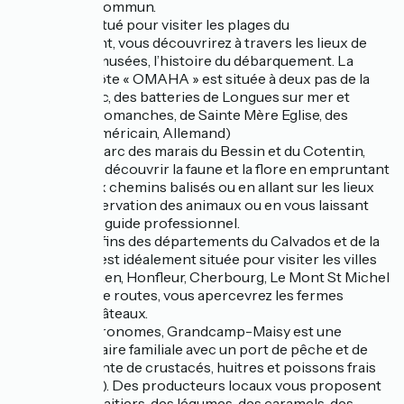
l’escalier en commun.
Idéalement situé pour visiter les plages du
débarquement, vous découvrirez à travers les lieux de
batailles, les musées, l’histoire du débarquement. La
chambre d’hôte « OMAHA » est située à deux pas de la
Pointe du Hoc, des batteries de Longues sur mer et
Azeville, d’Arromanches, de Sainte Mère Eglise, des
cimetières Américain, Allemand)
Au cœur du parc des marais du Bessin et du Cotentin,
vous pourrez découvrir la faune et la flore en empruntant
les nombreux chemins balisés ou en allant sur les lieux
dédiés à l’observation des animaux ou en vous laissant
guider par un guide professionnel.
Niché au confins des départements du Calvados et de la
Manche, elle est idéalement située pour visiter les villes
de Bayeux, Caen, Honfleur, Cherbourg, Le Mont St Michel
… Au détour de routes, vous apercevrez les fermes
manoir ou châteaux.
Pour les gastronomes, Grandcamp-Maisy est une
station balnéaire familiale avec un port de pêche et de
plaisance (vente de crustacés, huitres et poissons frais
tous les jours). Des producteurs locaux vous proposent
des produits laitiers, des légumes, des caramels, des