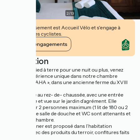
2
/
13
Cet établissement est Accueil Vélo et s'engage à
accueillir des cyclistes.
Voir ses engagements
Description
Besoin d’un pied à terre pour une nuit ou plus, venez
vivre une expérience unique dans notre chambre
d’hôtes « OMAHA », dans une ancienne ferme du XVIII
siècles.
Elle est située au rez- de- chaussée, avec une entrée
indépendante et vue sur le jardin d’agrément. Elle
convient pour 2 personnes maximum (1 lit de 180 ou 2
lits de 90). Une salle de douche et WC sont attenants et
privatifs à la chambre.
Le petit déjeuner est proposé dans l’habitation
principale, avec des produits du terroir, confitures faits
maisons.