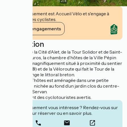
2
/
4
Cet établissement est Accueil Vélo et s'engage à
accueillir des cyclistes.
Voir ses engagements
Description
A deux pas de la Cité d’Alet, de la Tour Solidor et de Saint-
Malo Intra-Muros, la chambre d’hôtes de la Ville Pépin
est un havre magnifiquement situé à proximité du sentier
côtier (GR34®) et de la Véloroute qui fait le Tour de la
Manche et longe le littoral breton.
La chambre d’hôtes est aménagée dans une petite
maison basse nichée au fond d’un jardin clos du centre-
ville de Saint-Servan.
Vos hôtes sont des cyclotouristes avertis.
Cet établissement vous intéresse ? Rendez-vous sur
leur site pour réserver ou en savoir plus.