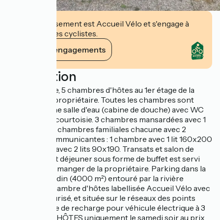
Cet établissement est Accueil Vélo et s'engage à
accueillir des cyclistes.
Voir ses engagements
Description
Dans le village, 5 chambres d'hôtes au 1er étage de la
maison de la propriétaire. Toutes les chambres sont
équipées d'une salle d'eau (cabine de douche) avec WC
et plateau de courtoisie. 3 chambres mansardées avec 1
lit 160x200. 2 chambres familiales chacune avec 2
chambres communicantes : 1 chambre avec 1 lit 160x200
et 1 chambre avec 2 lits 90x190. Transats et salon de
jardin. Le petit déjeuner sous forme de buffet est servi
dans la salle à manger de la propriétaire. Parking dans la
propriété. Jardin (4000 m²) entouré par la rivière
l'Amboise. Chambre d'hôtes labellisée Accueil Vélo avec
abri vélo sécurisé, et située sur le réseaux des points
nœuds. Borne de recharge pour véhicule électrique à 3
km. TABLE D'HÔTES uniquement le samedi soir au prix