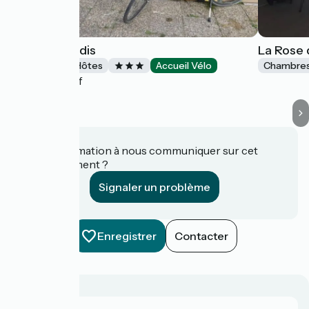
Le Vrai Paradis
La Rose 
Chambres d'Hôtes
Accueil Vélo
Chambres
Estrébœuf
Une information à nous communiquer sur cet
établissement ?
Signaler un problème
Enregistrer
Contacter