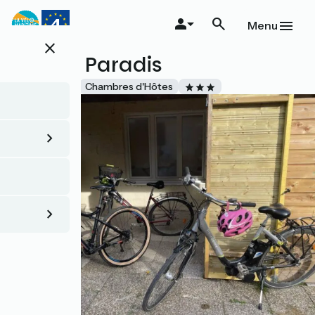
Aller
au
Menu
contenu
close
principal
Le Vrai Paradis
Accueil Vélo
Chambres d'Hôtes