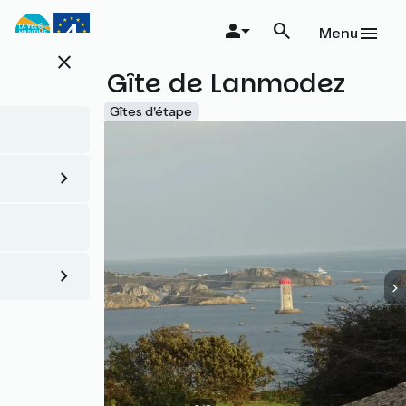
Aller
au
Menu
contenu
close
principal
Rando Gîte de Lanmodez
Accueil Vélo
Gîtes d'étape