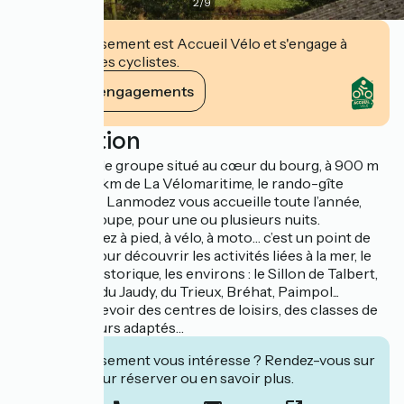
2
/
9
Cet établissement est Accueil Vélo et s'engage à
accueillir des cyclistes.
Voir ses engagements
Description
Gîte d'étape de groupe situé au cœur du bourg, à 900 m
du GR34 et 8 km de La Vélomaritime, le rando-gîte
communal de Lanmodez vous accueille toute l’année,
seul ou en groupe, pour une ou plusieurs nuits.
Que vous soyez à pied, à vélo, à moto… c’est un point de
chute idéal pour découvrir les activités liées à la mer, le
patrimoine historique, les environs : le Sillon de Talbert,
les estuaires du Jaudy, du Trieux, Bréhat, Paimpol...
Habilité à recevoir des centres de loisirs, des classes de
mer, des séjours adaptés…
Cet établissement vous intéresse ? Rendez-vous sur
leur site pour réserver ou en savoir plus.