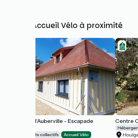
Autres Accueil Vélo à proximité
La Grange d'Auberville - Escapade
Centre 
Normande
Hébergeme
Houlg
Hébergements collectifs
Accueil Vélo