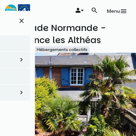
Aller
au
Menu
contenu
close
principal
Escapade Normande -
Résidence les Althéas
Accueil Vélo
Hébergements collectifs