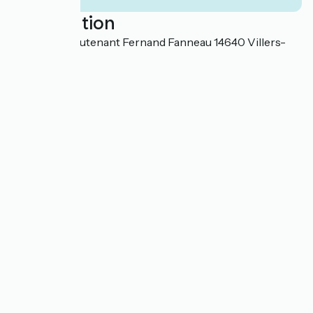
Localisation
29 Rue du Lieutenant Fernand Fanneau 14640 Villers-
sur-Mer