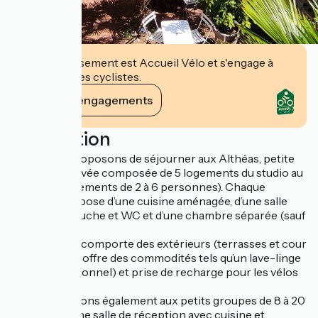
Cet établissement est Accueil Vélo et s'engage à
accueillir des cyclistes.
Voir ses engagements
Description
Nous vous proposons de séjourner aux Althéas, petite
résidence privée composée de 5 logements du studio au
3 pièces (logements de 2 à 6 personnes). Chaque
logement dispose d’une cuisine aménagée, d’une salle
d’eau avec douche et WC et d’une chambre séparée (sauf
studio).
La résidence comporte des extérieurs (terrasses et cour
intérieure) et offre des commodités tels qu’un lave-linge
collectif (optionnel) et prise de recharge pour les vélos
électrique.
Nous proposons également aux petits groupes de 8 à 20
personnes une salle de réception avec cuisine et