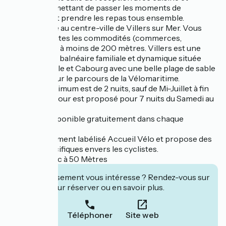
vaisselle permettant de passer les moments de
convivialité et prendre les repas tous ensemble.
Elle est située au centre-ville de Villers sur Mer. Vous
trouverez toutes les commodités (commerces,
restaurants…) à moins de 200 mètres. Villers est une
petite station balnéaire familiale et dynamique située
entre Deauville et Cabourg avec une belle plage de sable
fin et située sur le parcours de la Vélomaritime.
Le séjour minimum est de 2 nuits, sauf de Mi-Juillet à fin
Aout où le séjour est proposé pour 7 nuits du Samedi au
Samedi
Le wifi est disponible gratuitement dans chaque
logement.
Cet établissement labélisé Accueil Vélo et propose des
services spécifiques envers les cyclistes.
Parking public à 50 Mètres
Cet établissement vous intéresse ? Rendez-vous sur
leur site pour réserver ou en savoir plus.
Téléphoner
Site web