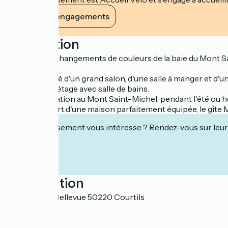
Voir ses engagements
Description
Profitez des changements de couleurs de la baie du Mont Sa
personnes.
Il est composé d'un grand salon, d'une salle à manger et d'
chambres à l'étage avec salle de bains.
Pour une location au Mont Saint-Michel, pendant l'été ou h
avec le confort d'une maison parfaitement équipée, le gîte
Cet établissement vous intéresse ? Rendez-vous sur leur 
Localisation
8 résidence Bellevue 50220 Courtils