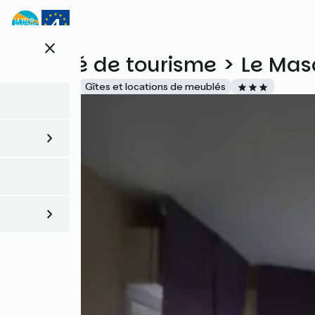
Aller
au
contenu
close
principal
Meublé de tourisme > Le Mas
Accueil Vélo
Gîtes et locations de meublés