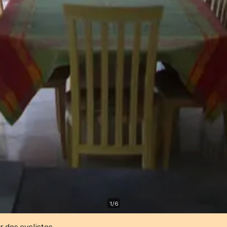
1
/
6
r des cyclistes.