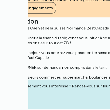
Voir ses engagements
Description
Aux portes de Caen et de la Suisse Normande, Zest'Capade e
Du petit déjeuner à la tisane du soir, venez vous initier à c
solide, lingettes en tissu : tout est ZD !
Lors de votre séjour, vous pourrez vous poser en terrasse et
Bienvenue à Zest'Capade !
PETIT DEJEUNER sur demande, non compris dans le tarif.
Sur place plusieurs commerces : supermarché, boulangerie-p
Cet établissement vous intéresse ? Rendez-vous sur leur 