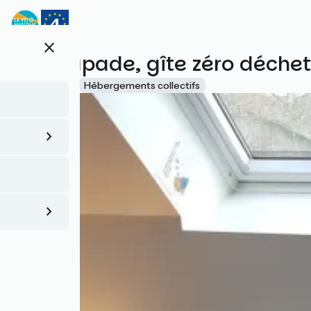
Aller
au
contenu
close
principal
Zest'capade, gîte zéro déchet
Accueil Vélo
Hébergements collectifs