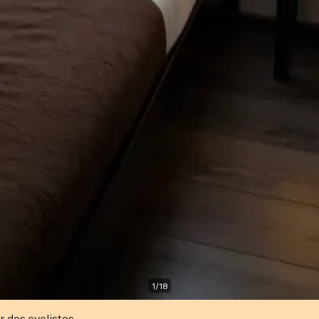
1
/
18
r des cyclistes.