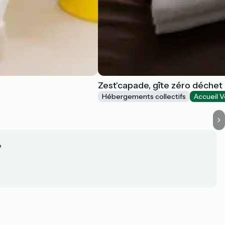
Zest'capade, gîte zéro déchet
Hébergements collectifs
Accueil V
?