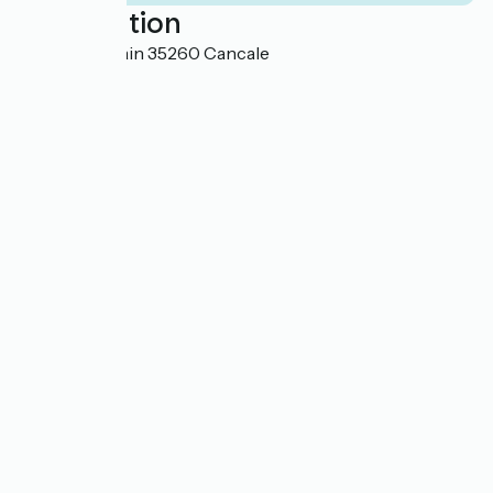
Localisation
Rue Port Picain 35260 Cancale