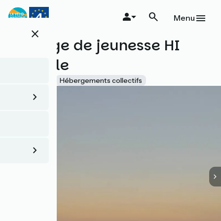
Aller
au
Menu
contenu
close
principal
Auberge de jeunesse HI
Cancale
Accueil Vélo
Hébergements collectifs