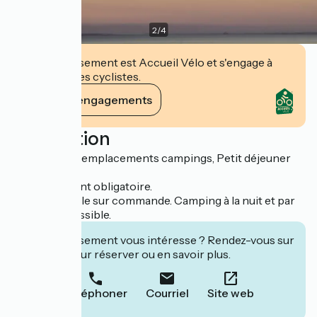
2
/
4
Cet établissement est Accueil Vélo et s'engage à
accueillir des cyclistes.
Voir ses engagements
Description
72 places, 30 emplacements campings, Petit déjeuner
inclus.
Carte adhérent obligatoire.
Repas possible sur commande. Camping à la nuit et par
personne possible.
Cet établissement vous intéresse ? Rendez-vous sur
leur site pour réserver ou en savoir plus.
Téléphoner
Courriel
Site web