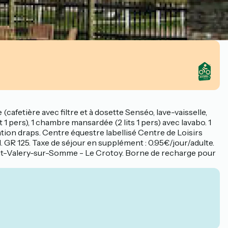
afetière avec filtre et à dosette Senséo, lave-vaisselle,
 1 pers), 1 chambre mansardée (2 lits 1 pers) avec lavabo. 1
cation draps. Centre équestre labellisé Centre de Loisirs
R 125. Taxe de séjour en supplément : 0.95€/jour/adulte.
 Saint-Valery-sur-Somme - Le Crotoy. Borne de recharge pour