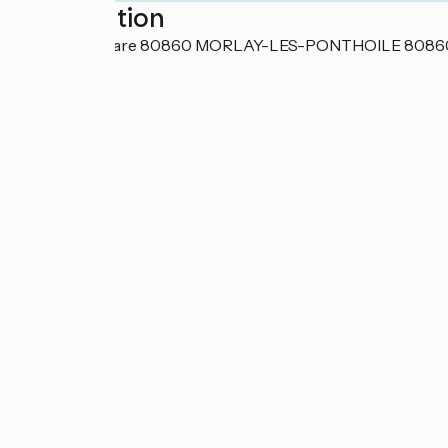
Localisation
25 rue de la Gare 80860 MORLAY-LES-PONTHOILE 80860