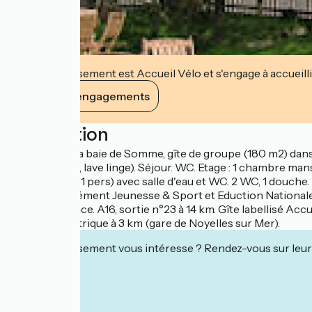
Cet établissement est Accueil Vélo et s'engage à accueilli
Voir ses engagements
Description
Au coeur de la baie de Somme, gîte de groupe (180 m2) dans b
micro-ondes, lave linge). Séjour. WC. Etage : 1 chambre mansar
dortoir (6 lits 1 pers) avec salle d'eau et WC. 2 WC, 1 douc
Sportifs. Agrément Jeunesse & Sport et Eduction Nationale
Rando sur place. A16, sortie n°23 à 14 km. Gîte labellisé A
véhicule électrique à 3 km (gare de Noyelles sur Mer).
Cet établissement vous intéresse ? Rendez-vous sur leur 