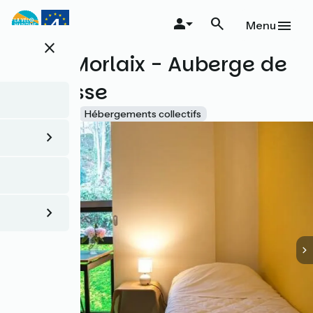
Aller
au
Menu
contenu
close
principal
Ostal Morlaix - Auberge de
Jeunesse
Accueil Vélo
Hébergements collectifs