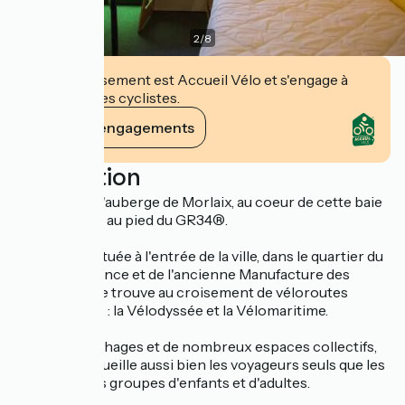
2
/
8
Cet établissement est Accueil Vélo et s'engage à
accueillir des cyclistes.
Voir ses engagements
Description
Bienvenue à l'auberge de Morlaix, au coeur de cette baie
magnifique et au pied du GR34®.
Idéalement située à l'entrée de la ville, dans le quartier du
port de plaisance et de l'ancienne Manufacture des
Tabacs, elle se trouve au croisement de véloroutes
européennes : la Vélodyssée et la Vélomaritime.
Avec 83 couchages et de nombreux espaces collectifs,
l'auberge accueille aussi bien les voyageurs seuls que les
familles ou les groupes d'enfants et d'adultes.