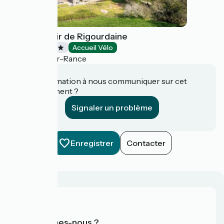
Hôtel Manoir de Rigourdaine
Hôtels
Accueil Vélo
Plouër-sur-Rance
Une information à nous communiquer sur cet
établissement ?
Signaler un problème
Enregistrer
Contacter
Qui sommes-nous ?