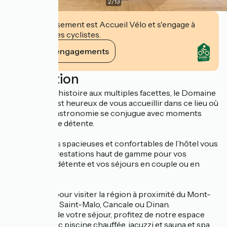
2
/
13
Cet établissement est Accueil Vélo et s'engage à
accueillir des cyclistes.
Voir ses engagements
Description
Site chargé d’histoire aux multiples facettes, le Domaine
du Limonay est heureux de vous accueillir dans ce lieu où
plaisir de la gastronomie se conjugue avec moments
d’évasion et de détente.
Les chambres spacieuses et confortables de l’hôtel vous
offrent des prestations haut de gamme pour vos
moments de détente et vos séjours en couple ou en
famille.
Un lieu idéal pour visiter la région à proximité du Mont-
Saint-Michel, Saint-Malo, Cancale ou Dinan.
Tout au long de votre séjour, profitez de notre espace
aquatique avec piscine chauffée, jacuzzi et sauna et spa