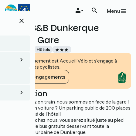
Aller
au
Menu
contenu
close
principal
Hôtel B&B Dunkerque
Centre Gare
Accueil Vélo
Hôtels
Cet établissement est Accueil Vélo et s'engage à
accueillir des cyclistes.
Voir ses engagements
Description
Si vous arrivez en train, nous sommes en face de la gare !
Vous venez en voiture ? Un parking public de 200 places
est juste à côté de l’hôtel!
Et en logeant chez nous, vous serez situé juste au pied
des stations de bus gratuits desservant toute la
communauté urbaine de Dunkerque.