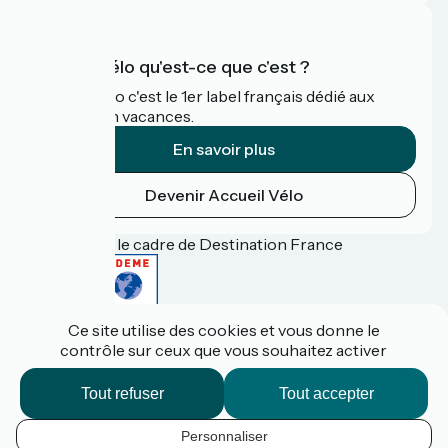
Accueil Vélo qu'est-ce que c'est ?
Accueil Vélo c'est le 1er label français dédié aux
cyclistes en vacances.
En savoir plus
Devenir Accueil Vélo
Financé dans le cadre de Destination France
Ce site utilise des cookies et vous donne le
Espace pro / presse
contrôle sur ceux que vous souhaitez activer
FAQ
Plan du site
Mentions légales
Tout refuser
Tout accepter
Contact
Réalisation :
StudioJuillet
et
France Vélo Tourisme
Personnaliser