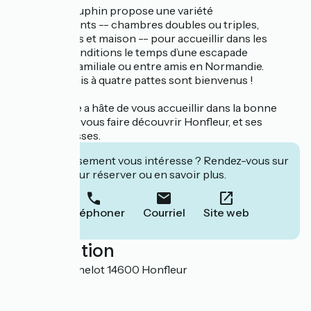
L'hôtel du Dauphin propose une variété
d'hébergements -- chambres doubles ou triples,
appartements et maison -- pour accueillir dans les
meilleures conditions le temps d’une escapade
romantique, familiale ou entre amis en Normandie.
Même vos amis à quatre pattes sont bienvenus !
Toute l’équipe a hâte de vous accueillir dans la bonne
humeur et de vous faire découvrir Honfleur, et ses
bonnes adresses.
Cet établissement vous intéresse ? Rendez-vous sur
leur site pour réserver ou en savoir plus.
Téléphoner
Courriel
Site web
Localisation
10 place Berthelot 14600 Honfleur