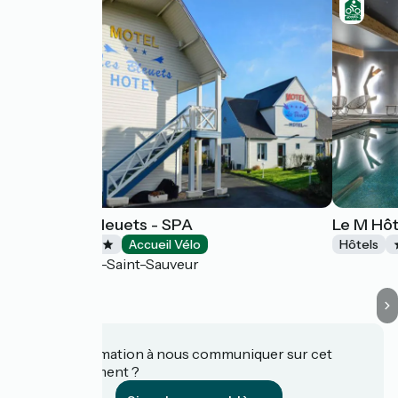
Motel Les Bleuets - SPA
Le M Hôt
Hôtels
Accueil Vélo
Hôtels
La Rivière-Saint-Sauveur
Une information à nous communiquer sur cet
établissement ?