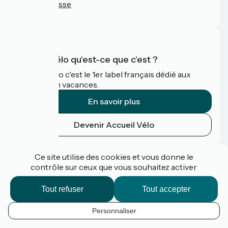
Espace Presse
FAQ
Accueil Vélo qu'est-ce que c'est ?
Accueil Vélo c'est le 1er label français dédié aux
cyclistes en vacances.
En savoir plus
Devenir Accueil Vélo
Financé dans le cadre de Destination France
Ce site utilise des cookies et vous donne le
contrôle sur ceux que vous souhaitez activer
Tout refuser
Tout accepter
Espace pro / presse
FAQ
Personnaliser
Plan du site
FR
Mentions légales