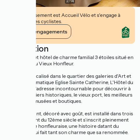
2
/
14
Cet établissement est Accueil Vélo et s'engage à
accueillir des cyclistes.
Voir ses engagements
Description
Découvrez cet hôtel de charme familial 3 étoiles situé en
plein coeur du Vieux Honfleur.
Idéalement localisé dans le quartier des galeries d'Art et
face à l'emblématique Eglise Sainte Catherine, L'Hôtel du
Dauphin est l'adresse incontournable pour découvrir à
pied les quartiers historiques, le vieux port, les meilleurs
restaurants, musées et boutiques.
L'établissement, décoré avec goût, est installé dans trois
maisons datant du 12ème siècle et s’inscrit pleinement
dans l’histoire honfleuraise, une histoire datant du
Moyen Age qui fait tant son charme que sa renommée.