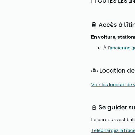
ℹ️ TOUTES LES 
🚆 Accès à l'iti
En voiture, statio
À l'
ancienne g
🚲 Location de
Voir les loueurs de 
📓 Se guider s
Le parcours est bal
Téléchargez la trac