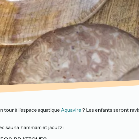
un tour à l'espace aquatique
Aquavire
? Les enfants seront ravis
vec sauna, hammam et jacuzzi.