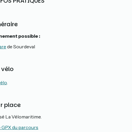
INFOS PRATIQUES
néraire
nnement possible :
are
de Sourdeval
 vélo
vélo
.
ur place
isé La Vélomaritime.
e GPX du parcours