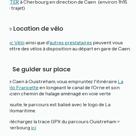
le
TER
à Cherbourg en direction de Caen (environ 1h15
de trajet).
🚲 Location de vélo
Loc Vélo
ainsi que d'
autres prestataires
peuvent vous
mettre des vélos à disposition au départ en gare de Caen.
📓 Se guider sur place
De Caen à Ouistreham, vous empruntez l'itinéraire
La
Vélo Francette
en longeant le canal de l’Orne et son
ancien chemin de halage aménagé en voie verte
Ensuite, le parcours est balisé avec le logo de La
Vélomaritime.
Téléchargez la trace GPX du parcours Ouistreham >
Cherbourg
ici