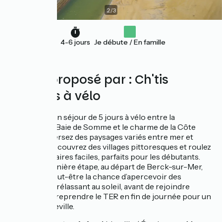
2
/
3
4-6 jours
Je débute / En famille
Séjour proposé par : Ch'tis
voyages à vélo
Partez pour un séjour de 5 jours à vélo entre la
majestueuse Baie de Somme et le charme de la Côte
d’Opale. Traversez des paysages variés entre mer et
campagne, découvrez des villages pittoresques et roulez
sur des itinéraires faciles, parfaits pour les débutants.
Lors de la dernière étape, au départ de Berck-sur-Mer,
vous aurez peut-être la chance d’apercevoir des
phoques se prélassant au soleil, avant de rejoindre
Étaples et de reprendre le TER en fin de journée pour un
retour à Abbeville.