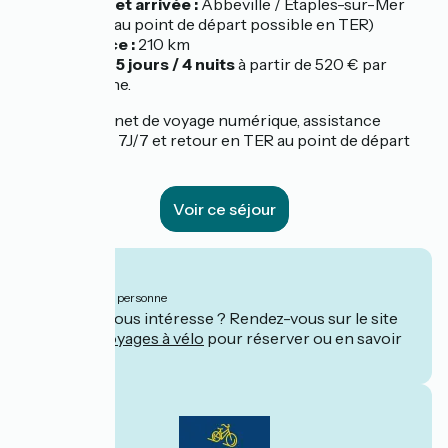
Départ et arrivée :
Abbeville / Étaples-sur-Mer
(retour au point de départ possible en TER)
Distance :
210 km
Durée : 5 jours / 4 nuits
à partir de 520 € par
personne.
Les plus :
carnet de voyage numérique, assistance
téléphonique 7J/7 et retour en TER au point de départ
inclus !
Voir ce séjour
À partir de
520€
par personne
Ce séjour vous intéresse ? Rendez-vous sur le site
de
Ch'tis voyages à vélo
pour réserver ou en savoir
plus.