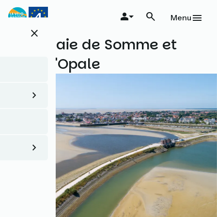
Aller
au
Menu
contenu
close
principal
Entre Baie de Somme et
Côte d'Opale