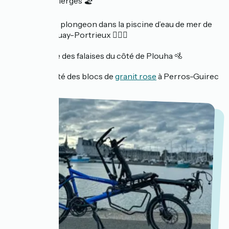
plages vierges 🏖️
Faire un plongeon dans la piscine d’eau de mer de
Saint-Quay-Portrieux 🏊🏻‍♂️
La route des falaises du côté de Plouha 🚵
La beauté des blocs de
granit rose
à Perros-Guirec
😍