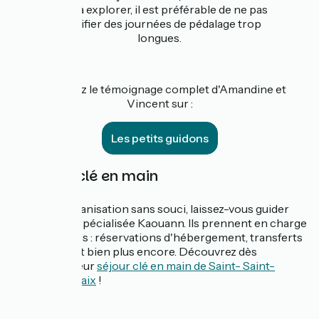
sites à explorer, il est préférable de ne pas
planifier des journées de pédalage trop
longues.
Retrouvez le témoignage complet d'Amandine et
Vincent sur :
Les petits guidons
🗝️ Séjour clé en main
Pour une organisation sans souci, laissez-vous guider
par l'agence spécialisée Kaouann. Ils prennent en charge
tous les détails : réservations d'hébergement, transferts
de bagages, et bien plus encore. Découvrez dès
maintenant leur
séjour clé en main de Saint- Saint-
Brieuc à Morlaix
!