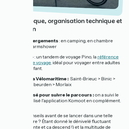
Côté pratique, organisation technique et
orientation
Types d'hébergements
: en camping, en chambre
d'hôtes, en warmshower
Type de vélo
: un tandem de voyage Pino, la
référence
des tandem de voyage
, idéal pour voyager entre adultes
ou avec un enfant.
Étapes sur La Vélomaritime :
Saint-Brieuc > Binic >
Paimpol > Trébeurden > Morlaix
Support utilisé pour suivre le parcours :
on a suivi le
balisage et utilisé l'application Komoot en complément.
Nos conseils avant de se lancer dans une telle
aventure ? Étant donné le dénivelé fluctuant
(ça monte et ça descend !) et la multitude de