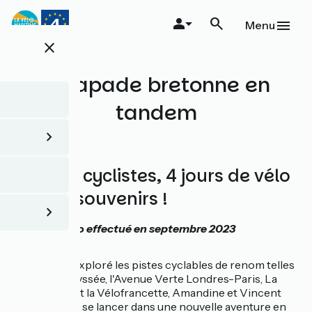
Aller
au
Menu
contenu
close
principal
Escapade bretonne en
tandem
À deux
1 vélo, 2 cyclistes, 4 jours de vélo
et 1000 souvenirs !
Voyage à vélo effectué en septembre 2023
Après avoir exploré les pistes cyclables de renom telles
que La Vélodyssée, l'Avenue Verte Londres-Paris, La
Loire à Vélo et la Vélofrancette, Amandine et Vincent
ont décidé de se lancer dans une nouvelle aventure en