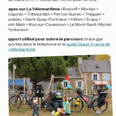
Étapes sur La Vélomaritime :
Roscoff > Morlaix >
Locquirec > Trébeurden > Perros-Guirec > Tréguier >
Plouézec > Saint-Quay-Portrieux > Hillion > Erquy >
Saint-Malo > Roz-sur-Couesnon > Le Mont-Saint-Michel
> Pontorson
Support utilisé pour suivre le parcours :
trace gpx
importée dans le téléphone et le
guide Ouest-France de
La Vélomaritime