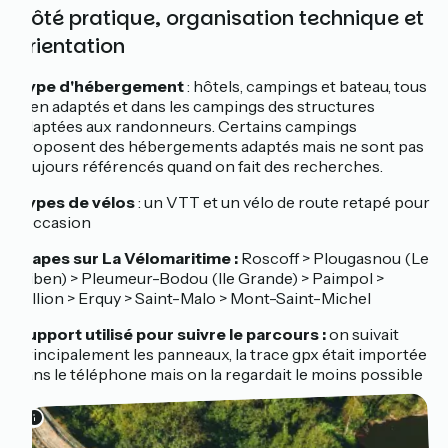
Côté pratique, organisation technique et
orientation
Type d'hébergement
: hôtels, campings et bateau, tous
bien adaptés et dans les campings des structures
adaptées aux randonneurs. Certains campings
proposent des hébergements adaptés mais ne sont pas
toujours référencés quand on fait des recherches.
Types de vélos
:
un VTT et un vélo de route retapé pour
l'occasion
Étapes sur La Vélomaritime :
Roscoff > Plougasnou (Le
Diben) > Pleumeur-Bodou (Ile Grande) > Paimpol >
Hillion > Erquy > Saint-Malo > Mont-Saint-Michel
Support utilisé pour suivre le parcours :
on suivait
principalement les panneaux, la trace gpx était importée
dans le téléphone mais on la regardait le moins possible