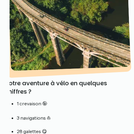
Votre aventure à vélo en quelques
chiffres ?
1 crevaison 🤪
3 navigations ⛵
28 galettes 😋