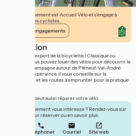
2
/
4
Cet établissement est Accueil Vélo et s'engage à
accueillir des cyclistes.
Voir ses engagements
Description
Michel, c’est l’expert de la bicyclette ! Classique ou
électrique, vous pouvez louer des vélos pour découvrir le
littoral ou la campagne autour de Pléneuf-Val-André.
Fort de son expérience, il vous conseille sur la
Vélomaritime et les routes à emprunter pour la pratique
du vélo.
En panne ? Il peut aussi réparer votre vélo.
Cet établissement vous intéresse ? Rendez-vous sur
leur site pour réserver ou en savoir plus.
Téléphoner
Courriel
Site web