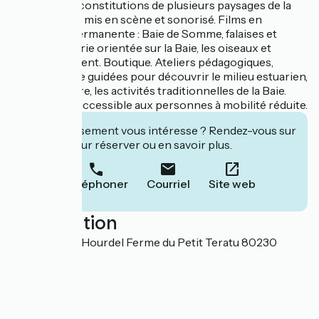
phoques : Reconstitutions de plusieurs paysages de la
Côte Picarde, mis en scène et sonorisé. Films en
projection permanente : Baie de Somme, falaises et
galets... Librairie orientée sur la Baie, les oiseaux et
l'environnement. Boutique. Ateliers pédagogiques,
sorties nature guidées pour découvrir le milieu estuarien,
la faune, la flore, les activités traditionnelles de la Baie.
Équipement accessible aux personnes à mobilité réduite.
Cet établissement vous intéresse ? Rendez-vous sur
leur site pour réserver ou en savoir plus.
Téléphoner
Courriel
Site web
Localisation
Carrefour du Hourdel Ferme du Petit Teratu 80230
Lanchères