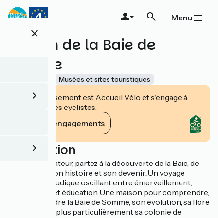
Aller
au
Menu
contenu
close
principal
Maison de la Baie de
Somme
Accueil Vélo
Musées et sites touristiques
Cet établissement est Accueil Vélo et s'engage à
accueillir des cyclistes.
Voir ses engagements
Description
Tel un explorateur, partez à la découverte de la Baie, de
ses milieux, son histoire et son devenir...Un voyage
initiatique et ludique oscillant entre émerveillement,
observation et éducation Une maison pour comprendre,
voir et entendre la Baie de Somme, son évolution, sa flore
et sa faune et plus particulièrement sa colonie de